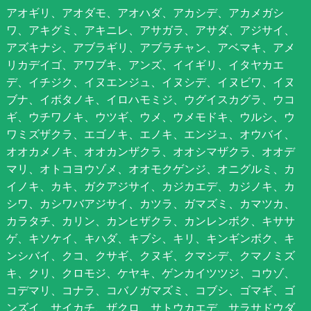
アオギリ、アオダモ、アオハダ、アカシデ、アカメガシ
ワ、アキグミ、アキニレ、アサガラ、アサダ、アジサイ、
アズキナシ、アブラギリ、アブラチャン、アベマキ、アメ
リカデイゴ、アワブキ、アンズ、イイギリ、イタヤカエ
デ、イチジク、イヌエンジュ、イヌシデ、イヌビワ、イヌ
ブナ、イボタノキ、イロハモミジ、ウグイスカグラ、ウコ
ギ、ウチワノキ、ウツギ、ウメ、ウメモドキ、ウルシ、ウ
ワミズザクラ、エゴノキ、エノキ、エンジュ、オウバイ、
オオカメノキ、オオカンザクラ、オオシマザクラ、オオデ
マリ、オトコヨウゾメ、オオモクゲンジ、オニグルミ、カ
イノキ、カキ、ガクアジサイ、カジカエデ、カジノキ、カ
シワ、カシワバアジサイ、カツラ、ガマズミ、カマツカ、
カラタチ、カリン、カンヒザクラ、カンレンボク、キササ
ゲ、キソケイ、キハダ、キブシ、キリ、キンギンボク、キ
ンシバイ、クコ、クサギ、クヌギ、クマシデ、クマノミズ
キ、クリ、クロモジ、ケヤキ、ゲンカイツツジ、コウゾ、
コデマリ、コナラ、コバノガマズミ、コブシ、ゴマギ、ゴ
ンズイ、サイカチ、ザクロ、サトウカエデ、サラサドウダ