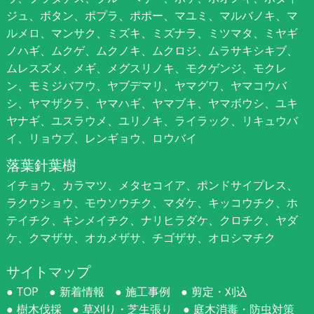
ジュ、ボタン、ポプラ、ポポー、マユミ、マルバノキ、マ
ルメロ、マンサク、ミズキ、ミズナラ、ミツマタ、ミヤギ
ノハギ、ムクゲ、ムクノキ、ムクロジ、ムラサキシキブ、
ムレスズメ、メギ、メグスリノキ、モクゲンジ、モクレ
ン、モミジバフウ、ヤブデマリ、ヤマグワ、ヤマコウバ
シ、ヤマザクラ、ヤマハギ、ヤマブキ、ヤマボウシ、ユキ
ヤナギ、ユスラウメ、ユリノキ、ライラック、リキュウバ
イ、リョウブ、レンギョウ、ロウバイ
落葉針葉樹
イチョウ、カラマツ、メタセコイア、ポンドサイプレス、
ラクウショウ、モウソウチク、マダケ、キッコウチク、ホ
テイチク、キンメイチク、ナリヒラダケ、クロチク、ヤダ
ケ、クマザサ、オカメザサ、チゴザサ、オロシマチク
サイトマップ
TOP
新着情報
施工事例
剪定・刈込
樹木伐採
草刈り・芝生張り
庭木消毒・防虫対策