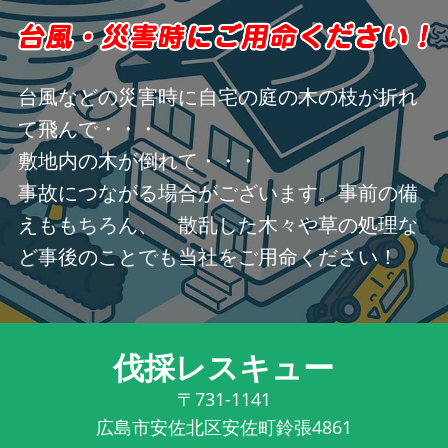
台風などの災害時に自宅の庭の木の枝が折れ
て飛んで・・・
敷地内の木が倒れて・・・
事故につながる場合がございます。事前の備
えももちろん、 散乱した木々や草の処理な
ど事後のことでも当社をご用命ください！
伐採レスキュー
〒731-1141
広島市安佐北区安佐町鈴張4861