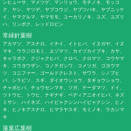
ンヒューサ、マメツゲ、マンリョウ、モチノキ、モッコ
ク、ヤシ、ヤツデ、ヤブコウジ、ヤブツバキ、ヤブニッケ
イ、ヤマグルマ、ヤマモモ、ユーカリノキ、ユズ、ユズリ
ハ、リンボク、レッドロビン
常緑針葉樹
アカマツ、アスナロ、イチイ、イトヒバ、イヌガヤ、イヌ
マキ、ウラジロモミ、エゾマツ、カイヅカイブキ、カヤ、
キャラボク、クジャクヒバ、クロベ、クロマツ、コウヤマ
キ、コウヨウザン、コノテガシワ、コメツガ、ゴヨウマ
ツ、コニファー、ゴールドクレスト、サワラ、シノブヒ
バ、シラビソ、スギ、ダイオウショウ、タギョウショウ、
チャボヒバ、チョウセンマキ、ツガ、テーダマツ、ドイ、
ツトウヒ、トウヒ、ナギナギ、ペディアニオイヒバ、ネズ
ミサシ、ハイネズ、ハイビャクシンハイビャクシン、ヒノ
キ、ヒノキアスナロ、ヒマラヤスギ、モミノキ、ラカンマ
キ
落葉広葉樹