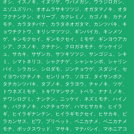
オシ、イスノキ、イヌツゲ、ウバメガシ、ウラジロガシ、
エゾユズリハ、オオムラサキツツジ、オガタマノキ、オタ
フクナンテン、オリーブ、カクレミノ、カゴノキ、カナメ
モチ、カラタチバナ、カラタネオガタマ、カンツバキ、キ
ョウチクトウ、キリシマツツジ、ギンバイカ、キンメツ
ゲ、キンモクセイ、ギンモクセイ、ミモザ、ギンヨウアカ
シア、クスノキ、クチナシ、クロガネモチ、ゲッケイジ
ュ、サカキ、サザンカ、サツキツツジ、サンゴジュ、シキ
ミ、シマトネリコ、シャクナゲ、シャシャンポ、シャリン
バイ、シラカシ、シロダモ、ジンチョウゲ、スダジイ、セ
イヨウバクチノキ、センリョウ、ソヨゴ、タイサンボク、
タチカンツバキ、タブノキ、タラヨウ、チャノキ、ツゲ、
トウネズミモチ、トキワマンサク、トベラ、ナナミノキ、
ナワシログミ、ナンテン、ニッケイ、ネズミモチ、ハイノ
キ、バクチノキ、ハクチョウゲ、ハマヒサカキ、ヒイラ
ギ、ヒイラギナンテン、ヒイラギモクセイ、ヒサカキ、ピ
ラカンサス、ビワ、プリペット、ベニカナメ、ベニカナメ
モチ、ボックスウッド、マサキ、マテバシイ、マホニアコ