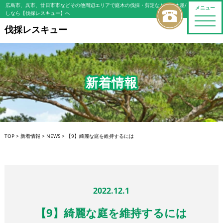
広島市、呉市、廿日市市などその他周辺エリアで庭木の伐採・剪定などの植木屋/造園屋をお探
メニュー
しなら【伐採レスキュー】へ
toggle
naviga
伐採レスキュー
新着情報
TOP
>
新着情報
>
NEWS
>
【9】綺麗な庭を維持するには
2022.12.1
【9】綺麗な庭を維持するには