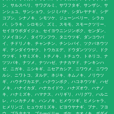
ン、サルスベリ、サワグルミ、サワフタギ、サンザシ、サ
ンシュユ、サンショウ、シジミバナ、シダレヤナギ、シデ
コブシ、シナノキ、シモツケ、ジューンベリー、シラカ
バ、シラキ、シロモジ、ズミ、スモモ、スモークツリー、
セイヨウボダイジュ、セイヨウニンジンボク、センダン、
ソメイヨシノ、タイワンフウ、タニウツギ、ダンコウバ
イ、チドリノキ、チャンチン、チンシバイ、ツクバネウツ
ギ、テンダイウヤク、トウカエデ、ドウダンツツジ、ドク
ウツギ、トサミズキ、トチノキ、トチュウ、トネリコ、ナ
ツツバキ、ナツメ、ナツハゼ、ナナカマド、ナンキンハ
ゼ、ニガキ、ニシキギ、ニセアカシア、ニワウメ、ニワウ
ルシ、ニワトコ、ヌルデ、ネジキ、ネムノキ、ノリウツ
ギ、ハウチワカエデ、ハクウンボク、ハコネウツギ、ハゼ
ノキ、ハナイカダ、ハナカイドウ、ハナズオウ、ハナノ
キ、ハナミズキ、ハマナス、ハリギリ、ハリグワ、ハルニ
レ、ハンカチノキ、ハンノキ、ヒメウツギ、ヒメシャラ、
ヒメリンゴ、ヒュウガミズキ、ビヨウヤナギ、ブナ、フヨ
ウ、プラタナス、ブルーベリー、ボケ、ホオノキ、ボダイ