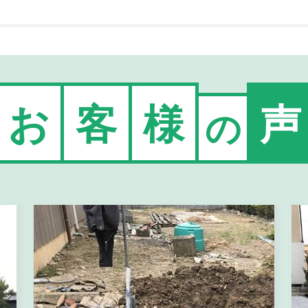
お
客
様
声
の