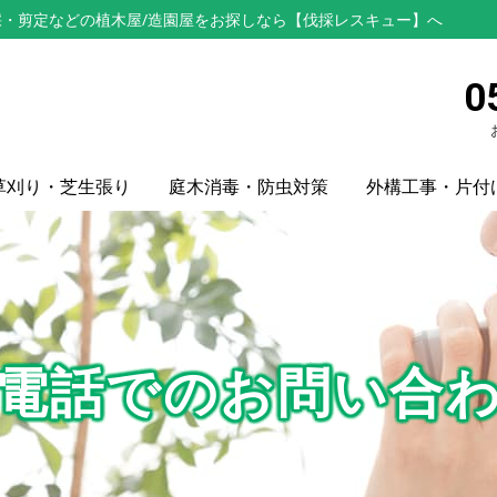
・剪定などの植木屋/造園屋をお探しなら【伐採レスキュー】へ
0
草刈り・芝生張り
庭木消毒・防虫対策
外構工事・片付
電話でのお問い合