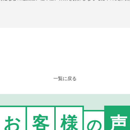
一覧に戻る
お
客
様
声
の