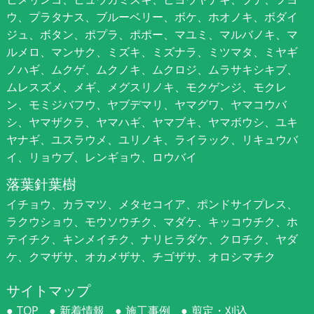
ウ、プラタナス、ブルーベリー、ボケ、ホオノキ、ボダイ
ジュ、ボタン、ポプラ、ポポー、マユミ、マルバノキ、マ
ルメロ、マンサク、ミズキ、ミズナラ、ミツマタ、ミヤギ
ノハギ、ムクゲ、ムクノキ、ムクロジ、ムラサキシキブ、
ムレスズメ、メギ、メグスリノキ、モクゲンジ、モクレ
ン、モミジバフウ、ヤブデマリ、ヤマグワ、ヤマコウバ
シ、ヤマザクラ、ヤマハギ、ヤマブキ、ヤマボウシ、ユキ
ヤナギ、ユスラウメ、ユリノキ、ライラック、リキュウバ
イ、リョウブ、レンギョウ、ロウバイ
落葉針葉樹
イチョウ、カラマツ、メタセコイア、ポンドサイプレス、
ラクウショウ、モウソウチク、マダケ、キッコウチク、ホ
テイチク、キンメイチク、ナリヒラダケ、クロチク、ヤダ
ケ、クマザサ、オカメザサ、チゴザサ、オロシマチク
サイトマップ
TOP
新着情報
施工事例
剪定・刈込