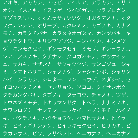
アオキ、アカガシ、アセビ、アベリア、アラカシ、アリド
オシ、イスノキ、イヌツゲ、ウバメガシ、ウラジロガシ、
エゾユズリハ、オオムラサキツツジ、オガタマノキ、オタ
フクナンテン、オリーブ、カクレミノ、カゴノキ、カナメ
モチ、カラタチバナ、カラタネオガタマ、カンツバキ、キ
ョウチクトウ、キリシマツツジ、ギンバイカ、キンメツ
ゲ、キンモクセイ、ギンモクセイ、ミモザ、ギンヨウアカ
シア、クスノキ、クチナシ、クロガネモチ、ゲッケイジ
ュ、サカキ、サザンカ、サツキツツジ、サンゴジュ、シキ
ミ、シマトネリコ、シャクナゲ、シャシャンポ、シャリン
バイ、シラカシ、シロダモ、ジンチョウゲ、スダジイ、セ
イヨウバクチノキ、センリョウ、ソヨゴ、タイサンボク、
タチカンツバキ、タブノキ、タラヨウ、チャノキ、ツゲ、
トウネズミモチ、トキワマンサク、トベラ、ナナミノキ、
ナワシログミ、ナンテン、ニッケイ、ネズミモチ、ハイノ
キ、バクチノキ、ハクチョウゲ、ハマヒサカキ、ヒイラ
ギ、ヒイラギナンテン、ヒイラギモクセイ、ヒサカキ、ピ
ラカンサス、ビワ、プリペット、ベニカナメ、ベニカナメ