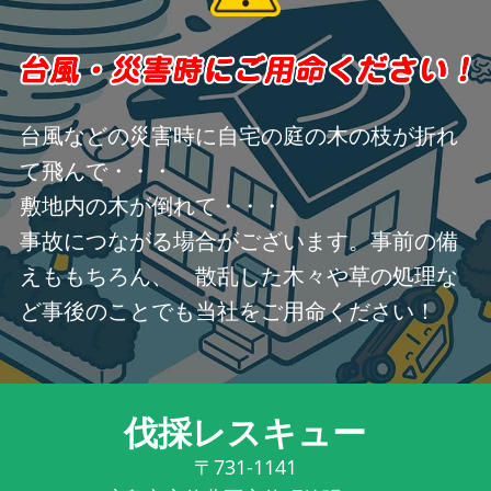
台風などの災害時に自宅の庭の木の枝が折れ
て飛んで・・・
敷地内の木が倒れて・・・
事故につながる場合がございます。事前の備
えももちろん、 散乱した木々や草の処理な
ど事後のことでも当社をご用命ください！
伐採レスキュー
〒731-1141