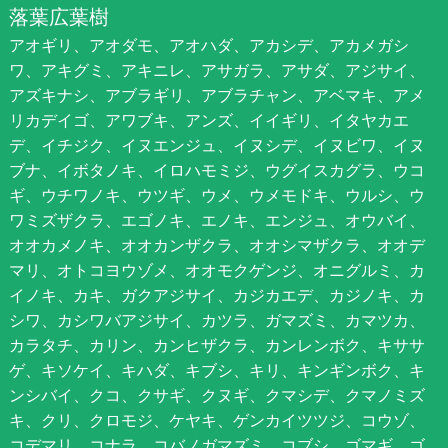
落葉広葉樹
アオギリ、アオダモ、アオハダ、アカシデ、アカメガシ
ワ、アキグミ、アキニレ、アサガラ、アサダ、アジサイ、
アズキナシ、アブラギリ、アブラチャン、アベマキ、アメ
リカデイゴ、アワブキ、アンズ、イイギリ、イタヤカエ
デ、イチジク、イヌエンジュ、イヌシデ、イヌビワ、イヌ
ブナ、イボタノキ、イロハモミジ、ウグイスカグラ、ウコ
ギ、ウチワノキ、ウツギ、ウメ、ウメモドキ、ウルシ、ウ
ワミズザクラ、エゴノキ、エノキ、エンジュ、オウバイ、
オオカメノキ、オオカンザクラ、オオシマザクラ、オオデ
マリ、オトコヨウゾメ、オオモクゲンジ、オニグルミ、カ
イノキ、カキ、ガクアジサイ、カジカエデ、カジノキ、カ
シワ、カシワバアジサイ、カツラ、ガマズミ、カマツカ、
カラタチ、カリン、カンヒザクラ、カンレンボク、キササ
ゲ、キソケイ、キハダ、キブシ、キリ、キンギンボク、キ
ンシバイ、クコ、クサギ、クヌギ、クマシデ、クマノミズ
キ、クリ、クロモジ、ケヤキ、ゲンカイツツジ、コウゾ、
コデマリ、コナラ、コバノガマズミ、コブシ、ゴマギ、ゴ