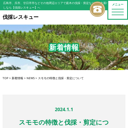
広島市、呉市、廿日市市などその他周辺エリアで庭木の伐採・剪定などの植木屋/造園屋をお探
メニュー
しなら【伐採レスキュー】へ
toggle
naviga
伐採レスキュー
新着情報
TOP
>
新着情報
>
NEWS
>
スモモの特徴と伐採・剪定について
2024.1.1
スモモの特徴と伐採・剪定につ