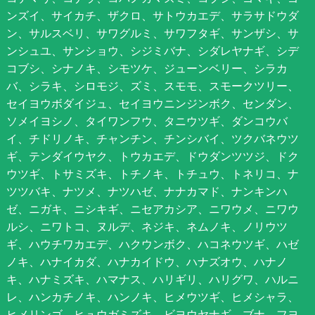
ンズイ、サイカチ、ザクロ、サトウカエデ、サラサドウダ
ン、サルスベリ、サワグルミ、サワフタギ、サンザシ、サ
ンシュユ、サンショウ、シジミバナ、シダレヤナギ、シデ
コブシ、シナノキ、シモツケ、ジューンベリー、シラカ
バ、シラキ、シロモジ、ズミ、スモモ、スモークツリー、
セイヨウボダイジュ、セイヨウニンジンボク、センダン、
ソメイヨシノ、タイワンフウ、タニウツギ、ダンコウバ
イ、チドリノキ、チャンチン、チンシバイ、ツクバネウツ
ギ、テンダイウヤク、トウカエデ、ドウダンツツジ、ドク
ウツギ、トサミズキ、トチノキ、トチュウ、トネリコ、ナ
ツツバキ、ナツメ、ナツハゼ、ナナカマド、ナンキンハ
ゼ、ニガキ、ニシキギ、ニセアカシア、ニワウメ、ニワウ
ルシ、ニワトコ、ヌルデ、ネジキ、ネムノキ、ノリウツ
ギ、ハウチワカエデ、ハクウンボク、ハコネウツギ、ハゼ
ノキ、ハナイカダ、ハナカイドウ、ハナズオウ、ハナノ
キ、ハナミズキ、ハマナス、ハリギリ、ハリグワ、ハルニ
レ、ハンカチノキ、ハンノキ、ヒメウツギ、ヒメシャラ、
ヒメリンゴ、ヒュウガミズキ、ビヨウヤナギ、ブナ、フヨ