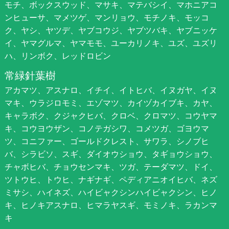
モチ、ボックスウッド、マサキ、マテバシイ、マホニアコ
ンヒューサ、マメツゲ、マンリョウ、モチノキ、モッコ
ク、ヤシ、ヤツデ、ヤブコウジ、ヤブツバキ、ヤブニッケ
イ、ヤマグルマ、ヤマモモ、ユーカリノキ、ユズ、ユズリ
ハ、リンボク、レッドロビン
常緑針葉樹
アカマツ、アスナロ、イチイ、イトヒバ、イヌガヤ、イヌ
マキ、ウラジロモミ、エゾマツ、カイヅカイブキ、カヤ、
キャラボク、クジャクヒバ、クロベ、クロマツ、コウヤマ
キ、コウヨウザン、コノテガシワ、コメツガ、ゴヨウマ
ツ、コニファー、ゴールドクレスト、サワラ、シノブヒ
バ、シラビソ、スギ、ダイオウショウ、タギョウショウ、
チャボヒバ、チョウセンマキ、ツガ、テーダマツ、ドイ、
ツトウヒ、トウヒ、ナギナギ、ペディアニオイヒバ、ネズ
ミサシ、ハイネズ、ハイビャクシンハイビャクシン、ヒノ
キ、ヒノキアスナロ、ヒマラヤスギ、モミノキ、ラカンマ
キ