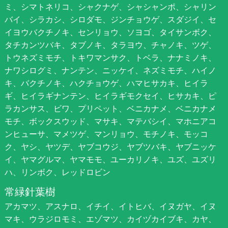
ミ、シマトネリコ、シャクナゲ、シャシャンポ、シャリン
バイ、シラカシ、シロダモ、ジンチョウゲ、スダジイ、セ
イヨウバクチノキ、センリョウ、ソヨゴ、タイサンボク、
タチカンツバキ、タブノキ、タラヨウ、チャノキ、ツゲ、
トウネズミモチ、トキワマンサク、トベラ、ナナミノキ、
ナワシログミ、ナンテン、ニッケイ、ネズミモチ、ハイノ
キ、バクチノキ、ハクチョウゲ、ハマヒサカキ、ヒイラ
ギ、ヒイラギナンテン、ヒイラギモクセイ、ヒサカキ、ピ
ラカンサス、ビワ、プリペット、ベニカナメ、ベニカナメ
モチ、ボックスウッド、マサキ、マテバシイ、マホニアコ
ンヒューサ、マメツゲ、マンリョウ、モチノキ、モッコ
ク、ヤシ、ヤツデ、ヤブコウジ、ヤブツバキ、ヤブニッケ
イ、ヤマグルマ、ヤマモモ、ユーカリノキ、ユズ、ユズリ
ハ、リンボク、レッドロビン
常緑針葉樹
アカマツ、アスナロ、イチイ、イトヒバ、イヌガヤ、イヌ
マキ、ウラジロモミ、エゾマツ、カイヅカイブキ、カヤ、