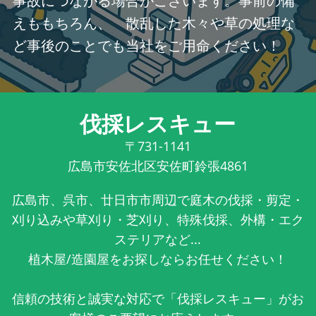
事故につながる場合がございます。事前の備
えももちろん、 散乱した木々や草の処理な
ど事後のことでも当社をご用命ください！
伐採レスキュー
〒731-1141
広島市安佐北区安佐町鈴張4861
広島市、呉市、廿日市市周辺で庭木の伐採・剪定・
刈り込みや草刈り・芝刈り、特殊伐採、外構・エク
ステリアなど...
植木屋/造園屋をお探しならお任せください！
信頼の技術と誠実な対応で「伐採レスキュー」がお