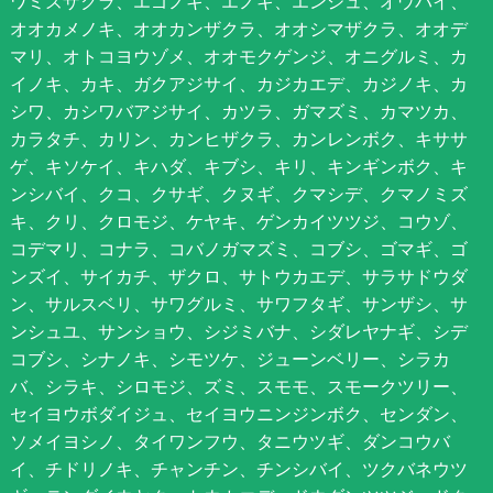
ワミズザクラ、エゴノキ、エノキ、エンジュ、オウバイ、
オオカメノキ、オオカンザクラ、オオシマザクラ、オオデ
マリ、オトコヨウゾメ、オオモクゲンジ、オニグルミ、カ
イノキ、カキ、ガクアジサイ、カジカエデ、カジノキ、カ
シワ、カシワバアジサイ、カツラ、ガマズミ、カマツカ、
カラタチ、カリン、カンヒザクラ、カンレンボク、キササ
ゲ、キソケイ、キハダ、キブシ、キリ、キンギンボク、キ
ンシバイ、クコ、クサギ、クヌギ、クマシデ、クマノミズ
キ、クリ、クロモジ、ケヤキ、ゲンカイツツジ、コウゾ、
コデマリ、コナラ、コバノガマズミ、コブシ、ゴマギ、ゴ
ンズイ、サイカチ、ザクロ、サトウカエデ、サラサドウダ
ン、サルスベリ、サワグルミ、サワフタギ、サンザシ、サ
ンシュユ、サンショウ、シジミバナ、シダレヤナギ、シデ
コブシ、シナノキ、シモツケ、ジューンベリー、シラカ
バ、シラキ、シロモジ、ズミ、スモモ、スモークツリー、
セイヨウボダイジュ、セイヨウニンジンボク、センダン、
ソメイヨシノ、タイワンフウ、タニウツギ、ダンコウバ
イ、チドリノキ、チャンチン、チンシバイ、ツクバネウツ