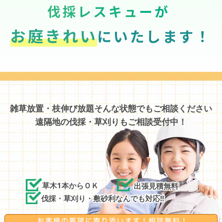
伐採レスキューが
お庭きれい
にいたします！
雑草放置・枝伸び放題そんな状態でもご相談ください
遠隔地の伐採・草刈りもご相談受付中！
草木1本からＯＫ
出張見積無料
伐採・草刈り・敷砂利なんでも対応!!