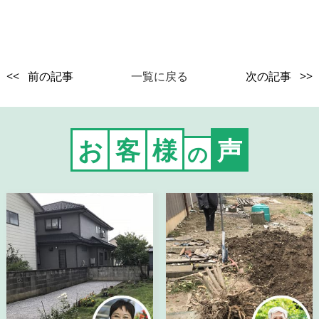
<< 前の記事
一覧に戻る
次の記事 >>
お
客
様
声
の