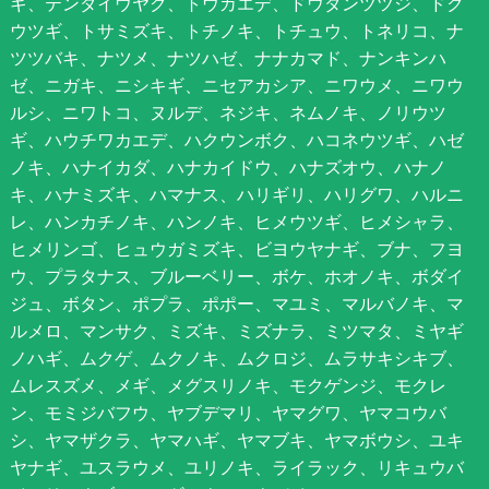
ギ、テンダイウヤク、トウカエデ、ドウダンツツジ、ドク
ウツギ、トサミズキ、トチノキ、トチュウ、トネリコ、ナ
ツツバキ、ナツメ、ナツハゼ、ナナカマド、ナンキンハ
ゼ、ニガキ、ニシキギ、ニセアカシア、ニワウメ、ニワウ
ルシ、ニワトコ、ヌルデ、ネジキ、ネムノキ、ノリウツ
ギ、ハウチワカエデ、ハクウンボク、ハコネウツギ、ハゼ
ノキ、ハナイカダ、ハナカイドウ、ハナズオウ、ハナノ
キ、ハナミズキ、ハマナス、ハリギリ、ハリグワ、ハルニ
レ、ハンカチノキ、ハンノキ、ヒメウツギ、ヒメシャラ、
ヒメリンゴ、ヒュウガミズキ、ビヨウヤナギ、ブナ、フヨ
ウ、プラタナス、ブルーベリー、ボケ、ホオノキ、ボダイ
ジュ、ボタン、ポプラ、ポポー、マユミ、マルバノキ、マ
ルメロ、マンサク、ミズキ、ミズナラ、ミツマタ、ミヤギ
ノハギ、ムクゲ、ムクノキ、ムクロジ、ムラサキシキブ、
ムレスズメ、メギ、メグスリノキ、モクゲンジ、モクレ
ン、モミジバフウ、ヤブデマリ、ヤマグワ、ヤマコウバ
シ、ヤマザクラ、ヤマハギ、ヤマブキ、ヤマボウシ、ユキ
ヤナギ、ユスラウメ、ユリノキ、ライラック、リキュウバ