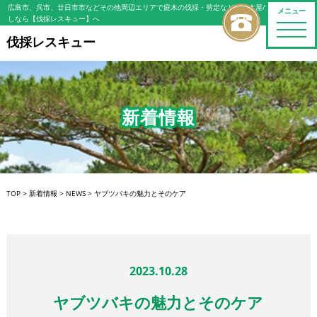
広島市、呉市、廿日市市などその他周辺エリアで庭木の伐採・剪定などの植木屋/造園屋をお探
メニュー
しなら【伐採レスキュー】へ
toggle
naviga
伐採レスキュー
新着情報
TOP
>
新着情報
>
NEWS
>
ヤブツバキの魅力とそのケア
2023.10.28
ヤブツバキの魅力とそのケア