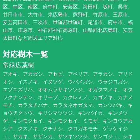
区、中区、南区、府中町、安芸区、海田町、坂町、呉市、
廿日市市、大竹市、東広島市、熊野町、竹原市、三原市、
安芸高田市、三次市、世羅郡世羅町、尾道市、府中市、福
山市、庄原市、神石郡神石高原町、山県郡北広島町、安芸
太田町など周辺エリア対応
対応樹木一覧
常緑広葉樹
アオキ、アカガシ、アセビ、アベリア、アラカシ、アリド
オシ、イスノキ、イヌツゲ、ウバメガシ、ウラジロガシ、
エゾユズリハ、オオムラサキツツジ、オガタマノキ、オタ
フクナンテン、オリーブ、カクレミノ、カゴノキ、カナメ
モチ、カラタチバナ、カラタネオガタマ、カンツバキ、キ
ョウチクトウ、キリシマツツジ、ギンバイカ、キンメツ
ゲ、キンモクセイ、ギンモクセイ、ミモザ、ギンヨウアカ
シア、クスノキ、クチナシ、クロガネモチ、ゲッケイジ
ュ、サカキ、サザンカ、サツキツツジ、サンゴジュ、シキ