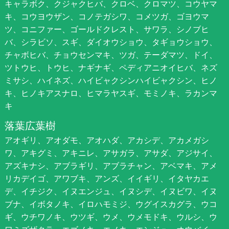
キャラボク、クジャクヒバ、クロベ、クロマツ、コウヤマ
キ、コウヨウザン、コノテガシワ、コメツガ、ゴヨウマ
ツ、コニファー、ゴールドクレスト、サワラ、シノブヒ
バ、シラビソ、スギ、ダイオウショウ、タギョウショウ、
チャボヒバ、チョウセンマキ、ツガ、テーダマツ、ドイ、
ツトウヒ、トウヒ、ナギナギ、ペディアニオイヒバ、ネズ
ミサシ、ハイネズ、ハイビャクシンハイビャクシン、ヒノ
キ、ヒノキアスナロ、ヒマラヤスギ、モミノキ、ラカンマ
キ
落葉広葉樹
アオギリ、アオダモ、アオハダ、アカシデ、アカメガシ
ワ、アキグミ、アキニレ、アサガラ、アサダ、アジサイ、
アズキナシ、アブラギリ、アブラチャン、アベマキ、アメ
リカデイゴ、アワブキ、アンズ、イイギリ、イタヤカエ
デ、イチジク、イヌエンジュ、イヌシデ、イヌビワ、イヌ
ブナ、イボタノキ、イロハモミジ、ウグイスカグラ、ウコ
ギ、ウチワノキ、ウツギ、ウメ、ウメモドキ、ウルシ、ウ