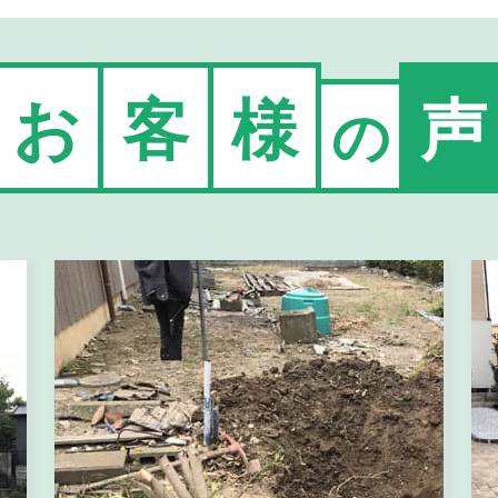
お
客
様
声
の