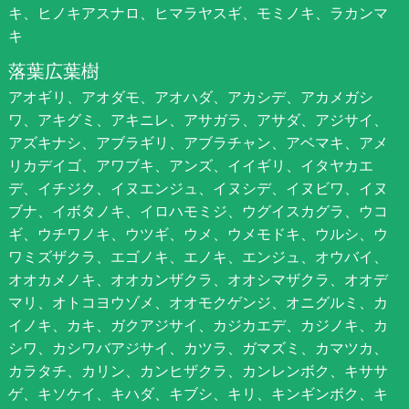
キ、ヒノキアスナロ、ヒマラヤスギ、モミノキ、ラカンマ
キ
落葉広葉樹
アオギリ、アオダモ、アオハダ、アカシデ、アカメガシ
ワ、アキグミ、アキニレ、アサガラ、アサダ、アジサイ、
アズキナシ、アブラギリ、アブラチャン、アベマキ、アメ
リカデイゴ、アワブキ、アンズ、イイギリ、イタヤカエ
デ、イチジク、イヌエンジュ、イヌシデ、イヌビワ、イヌ
ブナ、イボタノキ、イロハモミジ、ウグイスカグラ、ウコ
ギ、ウチワノキ、ウツギ、ウメ、ウメモドキ、ウルシ、ウ
ワミズザクラ、エゴノキ、エノキ、エンジュ、オウバイ、
オオカメノキ、オオカンザクラ、オオシマザクラ、オオデ
マリ、オトコヨウゾメ、オオモクゲンジ、オニグルミ、カ
イノキ、カキ、ガクアジサイ、カジカエデ、カジノキ、カ
シワ、カシワバアジサイ、カツラ、ガマズミ、カマツカ、
カラタチ、カリン、カンヒザクラ、カンレンボク、キササ
ゲ、キソケイ、キハダ、キブシ、キリ、キンギンボク、キ