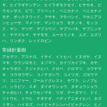
ギ、ヒイラギナンテン、ヒイラギモクセイ、ヒサカキ、ピ
ラカンサス、ビワ、プリペット、ベニカナメ、ベニカナメ
モチ、ボックスウッド、マサキ、マテバシイ、マホニアコ
ンヒューサ、マメツゲ、マンリョウ、モチノキ、モッコ
ク、ヤシ、ヤツデ、ヤブコウジ、ヤブツバキ、ヤブニッケ
イ、ヤマグルマ、ヤマモモ、ユーカリノキ、ユズ、ユズリ
ハ、リンボク、レッドロビン
常緑針葉樹
アカマツ、アスナロ、イチイ、イトヒバ、イヌガヤ、イヌ
マキ、ウラジロモミ、エゾマツ、カイヅカイブキ、カヤ、
キャラボク、クジャクヒバ、クロベ、クロマツ、コウヤマ
キ、コウヨウザン、コノテガシワ、コメツガ、ゴヨウマ
ツ、コニファー、ゴールドクレスト、サワラ、シノブヒ
バ、シラビソ、スギ、ダイオウショウ、タギョウショウ、
チャボヒバ、チョウセンマキ、ツガ、テーダマツ、ドイ、
ツトウヒ、トウヒ、ナギナギ、ペディアニオイヒバ、ネズ
ミサシ、ハイネズ、ハイビャクシンハイビャクシン、ヒノ