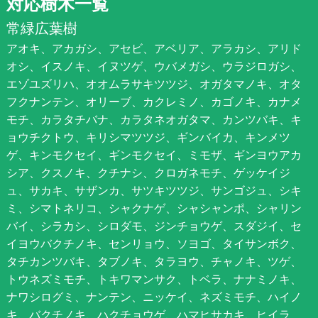
対応樹木一覧
常緑広葉樹
アオキ、アカガシ、アセビ、アベリア、アラカシ、アリド
オシ、イスノキ、イヌツゲ、ウバメガシ、ウラジロガシ、
エゾユズリハ、オオムラサキツツジ、オガタマノキ、オタ
フクナンテン、オリーブ、カクレミノ、カゴノキ、カナメ
モチ、カラタチバナ、カラタネオガタマ、カンツバキ、キ
ョウチクトウ、キリシマツツジ、ギンバイカ、キンメツ
ゲ、キンモクセイ、ギンモクセイ、ミモザ、ギンヨウアカ
シア、クスノキ、クチナシ、クロガネモチ、ゲッケイジ
ュ、サカキ、サザンカ、サツキツツジ、サンゴジュ、シキ
ミ、シマトネリコ、シャクナゲ、シャシャンポ、シャリン
バイ、シラカシ、シロダモ、ジンチョウゲ、スダジイ、セ
イヨウバクチノキ、センリョウ、ソヨゴ、タイサンボク、
タチカンツバキ、タブノキ、タラヨウ、チャノキ、ツゲ、
トウネズミモチ、トキワマンサク、トベラ、ナナミノキ、
ナワシログミ、ナンテン、ニッケイ、ネズミモチ、ハイノ
キ、バクチノキ、ハクチョウゲ、ハマヒサカキ、ヒイラ