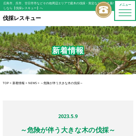
広島市、呉市、廿日市市などその他周辺エリアで庭木の伐採・剪定などの植木屋/造園屋をお探
メニュー
しなら【伐採レスキュー】へ
toggle
naviga
伐採レスキュー
新着情報
TOP
>
新着情報
>
NEWS
>
～危険が伴う大きな木の伐採～
2023.5.9
～危険が伴う大きな木の伐採～