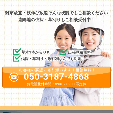
雑草放置・枝伸び放題そんな状態でもご相談ください
遠隔地の伐採・草刈りもご相談受付中！
草木1本からＯＫ
出張見積無料
伐採・草刈り・敷砂利なんでも対応!!
050-3187-4868
お電話受付時間：8:00～18:00 不定休