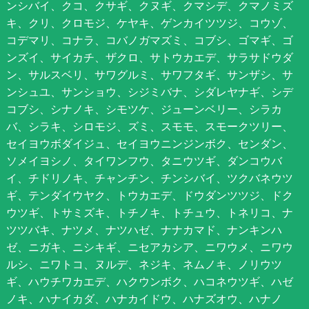
ンシバイ、クコ、クサギ、クヌギ、クマシデ、クマノミズ
キ、クリ、クロモジ、ケヤキ、ゲンカイツツジ、コウゾ、
コデマリ、コナラ、コバノガマズミ、コブシ、ゴマギ、ゴ
ンズイ、サイカチ、ザクロ、サトウカエデ、サラサドウダ
ン、サルスベリ、サワグルミ、サワフタギ、サンザシ、サ
ンシュユ、サンショウ、シジミバナ、シダレヤナギ、シデ
コブシ、シナノキ、シモツケ、ジューンベリー、シラカ
バ、シラキ、シロモジ、ズミ、スモモ、スモークツリー、
セイヨウボダイジュ、セイヨウニンジンボク、センダン、
ソメイヨシノ、タイワンフウ、タニウツギ、ダンコウバ
イ、チドリノキ、チャンチン、チンシバイ、ツクバネウツ
ギ、テンダイウヤク、トウカエデ、ドウダンツツジ、ドク
ウツギ、トサミズキ、トチノキ、トチュウ、トネリコ、ナ
ツツバキ、ナツメ、ナツハゼ、ナナカマド、ナンキンハ
ゼ、ニガキ、ニシキギ、ニセアカシア、ニワウメ、ニワウ
ルシ、ニワトコ、ヌルデ、ネジキ、ネムノキ、ノリウツ
ギ、ハウチワカエデ、ハクウンボク、ハコネウツギ、ハゼ
ノキ、ハナイカダ、ハナカイドウ、ハナズオウ、ハナノ