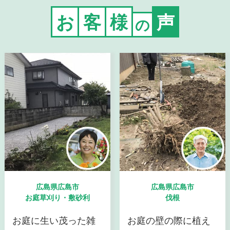
お
客
様
声
の
広島県広島市
広島県広島市
お庭草刈り・敷砂利
伐根
お庭に生い茂った雑
お庭の壁の際に植え