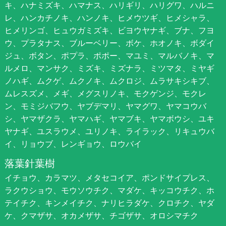
キ、ハナミズキ、ハマナス、ハリギリ、ハリグワ、ハルニ
レ、ハンカチノキ、ハンノキ、ヒメウツギ、ヒメシャラ、
ヒメリンゴ、ヒュウガミズキ、ビヨウヤナギ、ブナ、フヨ
ウ、プラタナス、ブルーベリー、ボケ、ホオノキ、ボダイ
ジュ、ボタン、ポプラ、ポポー、マユミ、マルバノキ、マ
ルメロ、マンサク、ミズキ、ミズナラ、ミツマタ、ミヤギ
ノハギ、ムクゲ、ムクノキ、ムクロジ、ムラサキシキブ、
ムレスズメ、メギ、メグスリノキ、モクゲンジ、モクレ
ン、モミジバフウ、ヤブデマリ、ヤマグワ、ヤマコウバ
シ、ヤマザクラ、ヤマハギ、ヤマブキ、ヤマボウシ、ユキ
ヤナギ、ユスラウメ、ユリノキ、ライラック、リキュウバ
イ、リョウブ、レンギョウ、ロウバイ
落葉針葉樹
イチョウ、カラマツ、メタセコイア、ポンドサイプレス、
ラクウショウ、モウソウチク、マダケ、キッコウチク、ホ
テイチク、キンメイチク、ナリヒラダケ、クロチク、ヤダ
ケ、クマザサ、オカメザサ、チゴザサ、オロシマチク