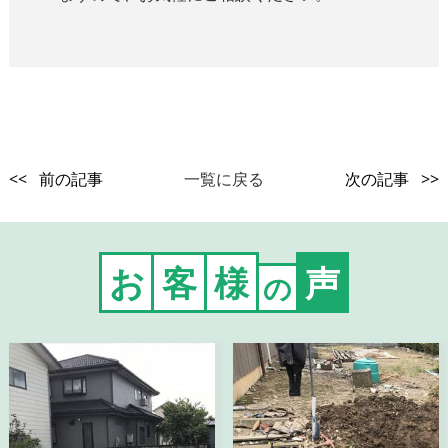
<< 前の記事
一覧に戻る
次の記事 >>
お
客
様
声
の