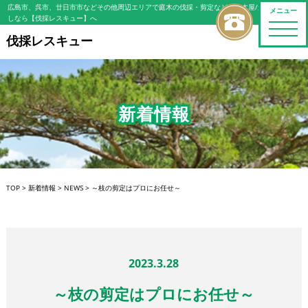
広島市、呉市、廿日市市などその他周辺エリアで庭木の伐採・剪定などの植木屋/造園屋をお探
メニュー
しなら【伐採レスキュー】へ
toggle
naviga
伐採レスキュー
新着情報
TOP
>
新着情報
>
NEWS
>
～枝の剪定はプロにお任せ～
2023.3.28
～枝の剪定はプロにお任せ～