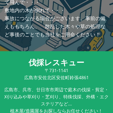
て飛んで・・・
敷地内の木が倒れて・・・
事故につながる場合がございます。事前の備
えももちろん、 散乱した木々や草の処理な
ど事後のことでも当社をご用命ください！
伐採レスキュー
〒731-1141
広島市安佐北区安佐町鈴張4861
広島市、呉市、廿日市市周辺で庭木の伐採・剪定・
刈り込みや草刈り・芝刈り、特殊伐採、外構・エク
ステリアなど...
植木屋/造園屋をお探しならお任せください！