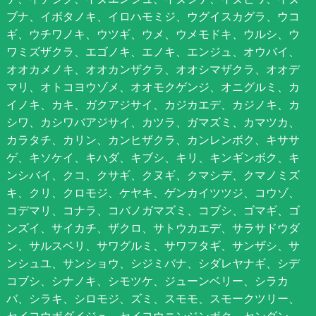
ブナ、イボタノキ、イロハモミジ、ウグイスカグラ、ウコ
ギ、ウチワノキ、ウツギ、ウメ、ウメモドキ、ウルシ、ウ
ワミズザクラ、エゴノキ、エノキ、エンジュ、オウバイ、
オオカメノキ、オオカンザクラ、オオシマザクラ、オオデ
マリ、オトコヨウゾメ、オオモクゲンジ、オニグルミ、カ
イノキ、カキ、ガクアジサイ、カジカエデ、カジノキ、カ
シワ、カシワバアジサイ、カツラ、ガマズミ、カマツカ、
カラタチ、カリン、カンヒザクラ、カンレンボク、キササ
ゲ、キソケイ、キハダ、キブシ、キリ、キンギンボク、キ
ンシバイ、クコ、クサギ、クヌギ、クマシデ、クマノミズ
キ、クリ、クロモジ、ケヤキ、ゲンカイツツジ、コウゾ、
コデマリ、コナラ、コバノガマズミ、コブシ、ゴマギ、ゴ
ンズイ、サイカチ、ザクロ、サトウカエデ、サラサドウダ
ン、サルスベリ、サワグルミ、サワフタギ、サンザシ、サ
ンシュユ、サンショウ、シジミバナ、シダレヤナギ、シデ
コブシ、シナノキ、シモツケ、ジューンベリー、シラカ
バ、シラキ、シロモジ、ズミ、スモモ、スモークツリー、
セイヨウボダイジュ、セイヨウニンジンボク、センダン、