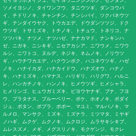
ソメイヨシノ、タイワンフウ、タニウツギ、ダンコウバ
イ、チドリノキ、チャンチン、チンシバイ、ツクバネウツ
ギ、テンダイウヤク、トウカエデ、ドウダンツツジ、ドク
ウツギ、トサミズキ、トチノキ、トチュウ、トネリコ、ナ
ツツバキ、ナツメ、ナツハゼ、ナナカマド、ナンキンハ
ゼ、ニガキ、ニシキギ、ニセアカシア、ニワウメ、ニワウ
ルシ、ニワトコ、ヌルデ、ネジキ、ネムノキ、ノリウツ
ギ、ハウチワカエデ、ハクウンボク、ハコネウツギ、ハゼ
ノキ、ハナイカダ、ハナカイドウ、ハナズオウ、ハナノ
キ、ハナミズキ、ハマナス、ハリギリ、ハリグワ、ハルニ
レ、ハンカチノキ、ハンノキ、ヒメウツギ、ヒメシャラ、
ヒメリンゴ、ヒュウガミズキ、ビヨウヤナギ、ブナ、フヨ
ウ、プラタナス、ブルーベリー、ボケ、ホオノキ、ボダイ
ジュ、ボタン、ポプラ、ポポー、マユミ、マルバノキ、マ
ルメロ、マンサク、ミズキ、ミズナラ、ミツマタ、ミヤギ
ノハギ、ムクゲ、ムクノキ、ムクロジ、ムラサキシキブ、
ムレスズメ、メギ、メグスリノキ、モクゲンジ、モクレ