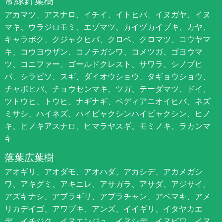
常緑針葉樹
アカマツ、アスナロ、イチイ、イトヒバ、イヌガヤ、イヌ
マキ、ウラジロモミ、エゾマツ、カイヅカイブキ、カヤ、
キャラボク、クジャクヒバ、クロベ、クロマツ、コウヤマ
キ、コウヨウザン、コノテガシワ、コメツガ、ゴヨウマ
ツ、コニファー、ゴールドクレスト、サワラ、シノブヒ
バ、シラビソ、スギ、ダイオウショウ、タギョウショウ、
チャボヒバ、チョウセンマキ、ツガ、テーダマツ、ドイ、
ツトウヒ、トウヒ、ナギナギ、ペディアニオイヒバ、ネズ
ミサシ、ハイネズ、ハイビャクシンハイビャクシン、ヒノ
キ、ヒノキアスナロ、ヒマラヤスギ、モミノキ、ラカンマ
キ
落葉広葉樹
アオギリ、アオダモ、アオハダ、アカシデ、アカメガシ
ワ、アキグミ、アキニレ、アサガラ、アサダ、アジサイ、
アズキナシ、アブラギリ、アブラチャン、アベマキ、アメ
リカデイゴ、アワブキ、アンズ、イイギリ、イタヤカエ
デ、イチジク、イヌエンジュ、イヌシデ、イヌビワ、イヌ