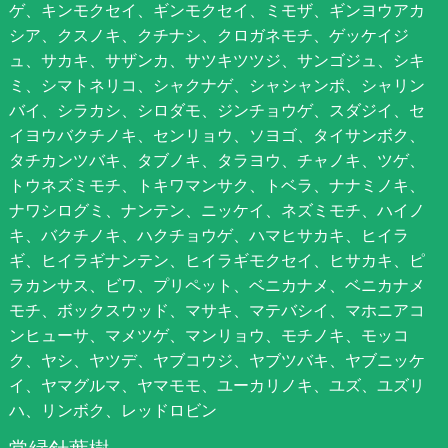
ゲ、キンモクセイ、ギンモクセイ、ミモザ、ギンヨウアカ
シア、クスノキ、クチナシ、クロガネモチ、ゲッケイジ
ュ、サカキ、サザンカ、サツキツツジ、サンゴジュ、シキ
ミ、シマトネリコ、シャクナゲ、シャシャンポ、シャリン
バイ、シラカシ、シロダモ、ジンチョウゲ、スダジイ、セ
イヨウバクチノキ、センリョウ、ソヨゴ、タイサンボク、
タチカンツバキ、タブノキ、タラヨウ、チャノキ、ツゲ、
トウネズミモチ、トキワマンサク、トベラ、ナナミノキ、
ナワシログミ、ナンテン、ニッケイ、ネズミモチ、ハイノ
キ、バクチノキ、ハクチョウゲ、ハマヒサカキ、ヒイラ
ギ、ヒイラギナンテン、ヒイラギモクセイ、ヒサカキ、ピ
ラカンサス、ビワ、プリペット、ベニカナメ、ベニカナメ
モチ、ボックスウッド、マサキ、マテバシイ、マホニアコ
ンヒューサ、マメツゲ、マンリョウ、モチノキ、モッコ
ク、ヤシ、ヤツデ、ヤブコウジ、ヤブツバキ、ヤブニッケ
イ、ヤマグルマ、ヤマモモ、ユーカリノキ、ユズ、ユズリ
ハ、リンボク、レッドロビン