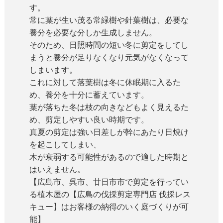
す。
常に葉が生い茂る常緑樹や針葉樹は、必要な
養分を必要な分しか生成しません。
そのため、日照時間の短い冬に剪定をしてし
まうと養分が足りなくなり元気がなくなって
しまいます。
これに対して落葉樹は冬に休眠期に入るた
め、養分を十分に蓄えています。
葉が落ちた冬は枝の向きなどもよく見えるた
め、剪定しやすい良い時期です。
真夏の剪定は強い日差しが幹にあたり日焼け
を起こしてしまい、
木が衰弱する可能性があるので適した時期と
はいえません。
【広島市、呉市、廿日市市で剪定を行ってい
る植木屋の【広島の伐採剪定専門店 伐採レス
キュー】はお客様の納得のいく庭づくりが可
能】