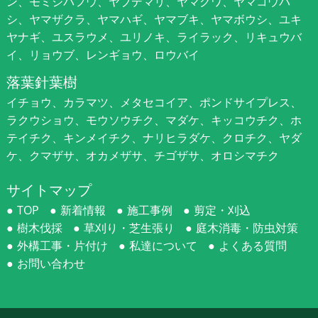
ン、モミジバフウ、ヤブデマリ、ヤマグワ、ヤマコウバ
シ、ヤマザクラ、ヤマハギ、ヤマブキ、ヤマボウシ、ユキ
ヤナギ、ユスラウメ、ユリノキ、ライラック、リキュウバ
イ、リョウブ、レンギョウ、ロウバイ
落葉針葉樹
イチョウ、カラマツ、メタセコイア、ポンドサイプレス、
ラクウショウ、モウソウチク、マダケ、キッコウチク、ホ
テイチク、キンメイチク、ナリヒラダケ、クロチク、ヤダ
ケ、クマザサ、オカメザサ、チゴザサ、オロシマチク
サイトマップ
TOP
新着情報
施工事例
剪定・刈込
樹木伐採
草刈り・芝生張り
庭木消毒・防虫対策
外構工事・片付け
私達について
よくある質問
お問い合わせ