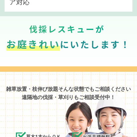
ア対応
伐採レスキューが
お庭きれい
にいたします！
雑草放置・枝伸び放題そんな状態でもご相談ください
遠隔地の伐採・草刈りもご相談受付中！
草木1本からＯＫ
出張見積無料