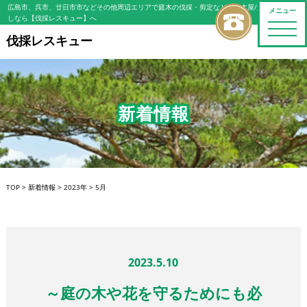
広島市、呉市、廿日市市などその他周辺エリアで庭木の伐採・剪定などの植木屋/造園屋をお探
メニュー
しなら【伐採レスキュー】へ
toggle
naviga
伐採レスキュー
新着情報
TOP
>
新着情報
>
2023年
>
5月
2023.5.10
～庭の木や花を守るためにも必