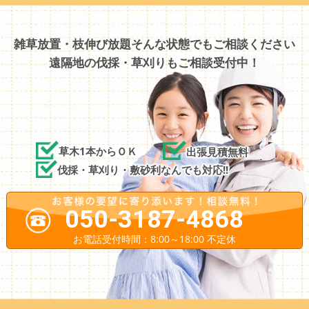
雑草放置・枝伸び放題そんな状態でもご相談ください
遠隔地の伐採・草刈りもご相談受付中！
草木1本からＯＫ
出張見積無料
伐採・草刈り・敷砂利なんでも対応!!
050-3187-4868
お電話受付時間：8:00～18:00 不定休