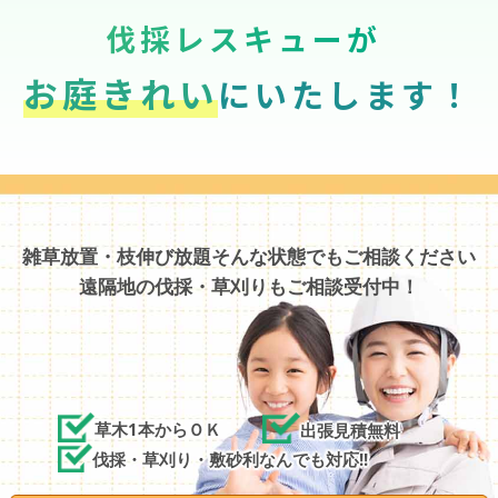
伐採レスキューが
お庭きれい
にいたします！
雑草放置・枝伸び放題そんな状態でもご相談ください
遠隔地の伐採・草刈りもご相談受付中！
草木1本からＯＫ
出張見積無料
伐採・草刈り・敷砂利なんでも対応!!