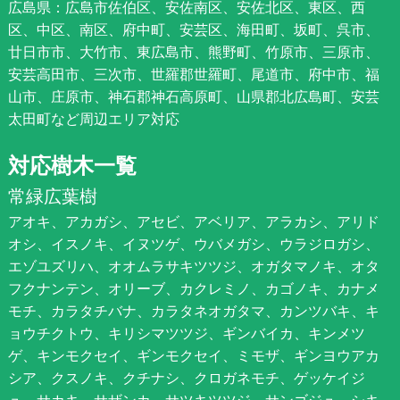
広島県：広島市佐伯区、安佐南区、安佐北区、東区、西
区、中区、南区、府中町、安芸区、海田町、坂町、呉市、
廿日市市、大竹市、東広島市、熊野町、竹原市、三原市、
安芸高田市、三次市、世羅郡世羅町、尾道市、府中市、福
山市、庄原市、神石郡神石高原町、山県郡北広島町、安芸
太田町など周辺エリア対応
対応樹木一覧
常緑広葉樹
アオキ、アカガシ、アセビ、アベリア、アラカシ、アリド
オシ、イスノキ、イヌツゲ、ウバメガシ、ウラジロガシ、
エゾユズリハ、オオムラサキツツジ、オガタマノキ、オタ
フクナンテン、オリーブ、カクレミノ、カゴノキ、カナメ
モチ、カラタチバナ、カラタネオガタマ、カンツバキ、キ
ョウチクトウ、キリシマツツジ、ギンバイカ、キンメツ
ゲ、キンモクセイ、ギンモクセイ、ミモザ、ギンヨウアカ
シア、クスノキ、クチナシ、クロガネモチ、ゲッケイジ