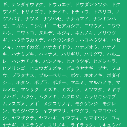
ギ、テンダイウヤク、トウカエデ、ドウダンツツジ、ドク
ウツギ、トサミズキ、トチノキ、トチュウ、トネリコ、ナ
ツツバキ、ナツメ、ナツハゼ、ナナカマド、ナンキンハ
ゼ、ニガキ、ニシキギ、ニセアカシア、ニワウメ、ニワウ
ルシ、ニワトコ、ヌルデ、ネジキ、ネムノキ、ノリウツ
ギ、ハウチワカエデ、ハクウンボク、ハコネウツギ、ハゼ
ノキ、ハナイカダ、ハナカイドウ、ハナズオウ、ハナノ
キ、ハナミズキ、ハマナス、ハリギリ、ハリグワ、ハルニ
レ、ハンカチノキ、ハンノキ、ヒメウツギ、ヒメシャラ、
ヒメリンゴ、ヒュウガミズキ、ビヨウヤナギ、ブナ、フヨ
ウ、プラタナス、ブルーベリー、ボケ、ホオノキ、ボダイ
ジュ、ボタン、ポプラ、ポポー、マユミ、マルバノキ、マ
ルメロ、マンサク、ミズキ、ミズナラ、ミツマタ、ミヤギ
ノハギ、ムクゲ、ムクノキ、ムクロジ、ムラサキシキブ、
ムレスズメ、メギ、メグスリノキ、モクゲンジ、モクレ
ン、モミジバフウ、ヤブデマリ、ヤマグワ、ヤマコウバ
シ、ヤマザクラ、ヤマハギ、ヤマブキ、ヤマボウシ、ユキ
ヤナギ、ユスラウメ、ユリノキ、ライラック、リキュウバ