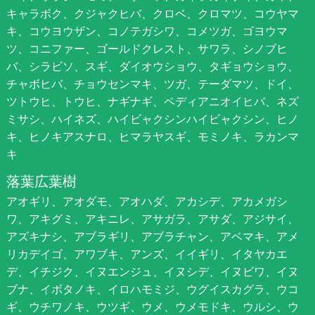
キャラボク、クジャクヒバ、クロベ、クロマツ、コウヤマ
キ、コウヨウザン、コノテガシワ、コメツガ、ゴヨウマ
ツ、コニファー、ゴールドクレスト、サワラ、シノブヒ
バ、シラビソ、スギ、ダイオウショウ、タギョウショウ、
チャボヒバ、チョウセンマキ、ツガ、テーダマツ、ドイ、
ツトウヒ、トウヒ、ナギナギ、ペディアニオイヒバ、ネズ
ミサシ、ハイネズ、ハイビャクシンハイビャクシン、ヒノ
キ、ヒノキアスナロ、ヒマラヤスギ、モミノキ、ラカンマ
キ
落葉広葉樹
アオギリ、アオダモ、アオハダ、アカシデ、アカメガシ
ワ、アキグミ、アキニレ、アサガラ、アサダ、アジサイ、
アズキナシ、アブラギリ、アブラチャン、アベマキ、アメ
リカデイゴ、アワブキ、アンズ、イイギリ、イタヤカエ
デ、イチジク、イヌエンジュ、イヌシデ、イヌビワ、イヌ
ブナ、イボタノキ、イロハモミジ、ウグイスカグラ、ウコ
ギ、ウチワノキ、ウツギ、ウメ、ウメモドキ、ウルシ、ウ