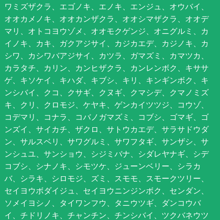
ワミズザクラ、エゴノキ、エノキ、エンジュ、オウバイ、
オオカメノキ、オオカンザクラ、オオシマザクラ、オオデ
マリ、オトコヨウゾメ、オオモクゲンジ、オニグルミ、カ
イノキ、カキ、ガクアジサイ、カジカエデ、カジノキ、カ
シワ、カシワバアジサイ、カツラ、ガマズミ、カマツカ、
カラタチ、カリン、カンヒザクラ、カンレンボク、キササ
ゲ、キソケイ、キハダ、キブシ、キリ、キンギンボク、キ
ンシバイ、クコ、クサギ、クヌギ、クマシデ、クマノミズ
キ、クリ、クロモジ、ケヤキ、ゲンカイツツジ、コウゾ、
コデマリ、コナラ、コバノガマズミ、コブシ、ゴマギ、ゴ
ンズイ、サイカチ、ザクロ、サトウカエデ、サラサドウダ
ン、サルスベリ、サワグルミ、サワフタギ、サンザシ、サ
ンシュユ、サンショウ、シジミバナ、シダレヤナギ、シデ
コブシ、シナノキ、シモツケ、ジューンベリー、シラカ
バ、シラキ、シロモジ、ズミ、スモモ、スモークツリー、
セイヨウボダイジュ、セイヨウニンジンボク、センダン、
ソメイヨシノ、タイワンフウ、タニウツギ、ダンコウバ
イ、チドリノキ、チャンチン、チンシバイ、ツクバネウツ