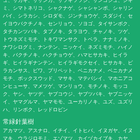
ュ、サカキ、サザンカ、サツキツツジ、サンゴジュ、シキ
ミ、シマトネリコ、シャクナゲ、シャシャンポ、シャリン
バイ、シラカシ、シロダモ、ジンチョウゲ、スダジイ、セ
イヨウバクチノキ、センリョウ、ソヨゴ、タイサンボク、
タチカンツバキ、タブノキ、タラヨウ、チャノキ、ツゲ、
トウネズミモチ、トキワマンサク、トベラ、ナナミノキ、
ナワシログミ、ナンテン、ニッケイ、ネズミモチ、ハイノ
キ、バクチノキ、ハクチョウゲ、ハマヒサカキ、ヒイラ
ギ、ヒイラギナンテン、ヒイラギモクセイ、ヒサカキ、ピ
ラカンサス、ビワ、プリペット、ベニカナメ、ベニカナメ
モチ、ボックスウッド、マサキ、マテバシイ、マホニアコ
ンヒューサ、マメツゲ、マンリョウ、モチノキ、モッコ
ク、ヤシ、ヤツデ、ヤブコウジ、ヤブツバキ、ヤブニッケ
イ、ヤマグルマ、ヤマモモ、ユーカリノキ、ユズ、ユズリ
ハ、リンボク、レッドロビン
常緑針葉樹
アカマツ、アスナロ、イチイ、イトヒバ、イヌガヤ、イヌ
マキ、ウラジロモミ、エゾマツ、カイヅカイブキ、カヤ、