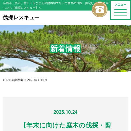
広島市、呉市、廿日市市などその他周辺エリアで庭木の伐採・剪定などの植木屋/造園屋をお探
メニュー
しなら【伐採レスキュー】へ
toggle
naviga
伐採レスキュー
新着情報
TOP
>
新着情報
>
2025年
>
10月
2025.10.24
【年末に向けた庭木の伐採・剪