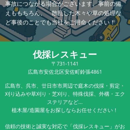
事故につながる場合がございます。事前の備
えももちろん、 散乱した木々や草の処理な
ど事後のことでも当社をご用命ください！
伐採レスキュー
〒731-1141
広島市安佐北区安佐町鈴張4861
広島市、呉市、廿日市市周辺で庭木の伐採・剪定・
刈り込みや草刈り・芝刈り、特殊伐採、外構・エク
ステリアなど...
植木屋/造園屋をお探しならお任せください！
信頼の技術と誠実な対応で「伐採レスキュー」がお