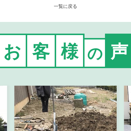
一覧に戻る
お
客
様
声
の