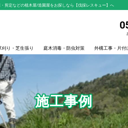
・剪定などの植木屋/造園屋をお探しなら【伐採レスキュー】へ
0
草刈り・芝生張り
庭木消毒・防虫対策
外構工事・片付
施工事例