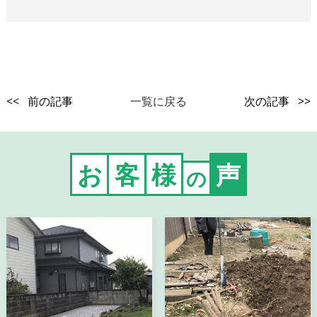
<< 前の記事
一覧に戻る
次の記事 >>
お
客
様
声
の