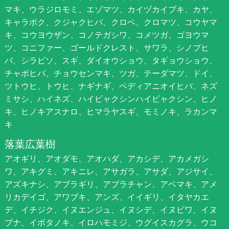
マキ、ウラジロモミ、エゾマツ、カイヅカイブキ、カヤ、
キャラボク、クジャクヒバ、クロベ、クロマツ、コウヤマ
キ、コウヨウザン、コノテガシワ、コメツガ、ゴヨウマ
ツ、コニファー、ゴールドクレスト、サワラ、シノブヒ
バ、シラビソ、スギ、ダイオウショウ、タギョウショウ、
チャボヒバ、チョウセンマキ、ツガ、テーダマツ、ドイ、
ツトウヒ、トウヒ、ナギナギ、ペディアニオイヒバ、ネズ
ミサシ、ハイネズ、ハイビャクシンハイビャクシン、ヒノ
キ、ヒノキアスナロ、ヒマラヤスギ、モミノキ、ラカンマ
キ
落葉広葉樹
アオギリ、アオダモ、アオハダ、アカシデ、アカメガシ
ワ、アキグミ、アキニレ、アサガラ、アサダ、アジサイ、
アズキナシ、アブラギリ、アブラチャン、アベマキ、アメ
リカデイゴ、アワブキ、アンズ、イイギリ、イタヤカエ
デ、イチジク、イヌエンジュ、イヌシデ、イヌビワ、イヌ
ブナ、イボタノキ、イロハモミジ、ウグイスカグラ、ウコ