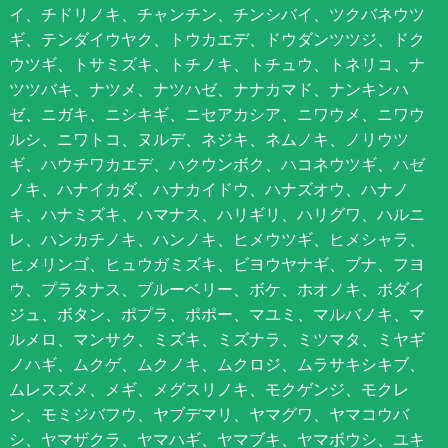
イ、チドリノキ、チャンチン、チンシバイ、ツクバネウツ
ギ、テンダイウヤク、トウカエデ、ドウダンツツジ、ドク
ウツギ、トサミズキ、トチノキ、トチュウ、トネリコ、ナ
ツツバキ、ナツメ、ナツハゼ、ナナカマド、ナンキンハ
ゼ、ニガキ、ニシキギ、ニセアカシア、ニワウメ、ニワウ
ルシ、ニワトコ、ヌルデ、ネジキ、ネムノキ、ノリウツ
ギ、ハウチワカエデ、ハクウンボク、ハコネウツギ、ハゼ
ノキ、ハナイカダ、ハナカイドウ、ハナズオウ、ハナノ
キ、ハナミズキ、ハマナス、ハリギリ、ハリグワ、ハルニ
レ、ハンカチノキ、ハンノキ、ヒメウツギ、ヒメシャラ、
ヒメリンゴ、ヒュウガミズキ、ビヨウヤナギ、ブナ、フヨ
ウ、プラタナス、ブルーベリー、ボケ、ホオノキ、ボダイ
ジュ、ボタン、ポプラ、ポポー、マユミ、マルバノキ、マ
ルメロ、マンサク、ミズキ、ミズナラ、ミツマタ、ミヤギ
ノハギ、ムクゲ、ムクノキ、ムクロジ、ムラサキシキブ、
ムレスズメ、メギ、メグスリノキ、モクゲンジ、モクレ
ン、モミジバフウ、ヤブデマリ、ヤマグワ、ヤマコウバ
シ、ヤマザクラ、ヤマハギ、ヤマブキ、ヤマボウシ、ユキ