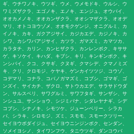
ギ、ウチワノキ、ウツギ、ウメ、ウメモドキ、ウルシ、ウ
ワミズザクラ、エゴノキ、エノキ、エンジュ、オウバイ、
オオカメノキ、オオカンザクラ、オオシマザクラ、オオデ
マリ、オトコヨウゾメ、オオモクゲンジ、オニグルミ、カ
イノキ、カキ、ガクアジサイ、カジカエデ、カジノキ、カ
シワ、カシワバアジサイ、カツラ、ガマズミ、カマツカ、
カラタチ、カリン、カンヒザクラ、カンレンボク、キササ
ゲ、キソケイ、キハダ、キブシ、キリ、キンギンボク、キ
ンシバイ、クコ、クサギ、クヌギ、クマシデ、クマノミズ
キ、クリ、クロモジ、ケヤキ、ゲンカイツツジ、コウゾ、
コデマリ、コナラ、コバノガマズミ、コブシ、ゴマギ、ゴ
ンズイ、サイカチ、ザクロ、サトウカエデ、サラサドウダ
ン、サルスベリ、サワグルミ、サワフタギ、サンザシ、サ
ンシュユ、サンショウ、シジミバナ、シダレヤナギ、シデ
コブシ、シナノキ、シモツケ、ジューンベリー、シラカ
バ、シラキ、シロモジ、ズミ、スモモ、スモークツリー、
セイヨウボダイジュ、セイヨウニンジンボク、センダン、
ソメイヨシノ、タイワンフウ、タニウツギ、ダンコウバ