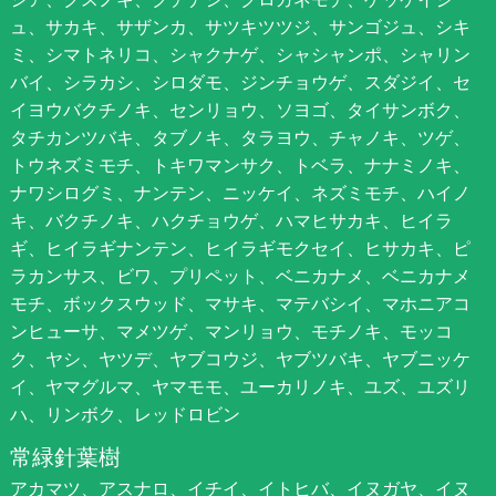
ュ、サカキ、サザンカ、サツキツツジ、サンゴジュ、シキ
ミ、シマトネリコ、シャクナゲ、シャシャンポ、シャリン
バイ、シラカシ、シロダモ、ジンチョウゲ、スダジイ、セ
イヨウバクチノキ、センリョウ、ソヨゴ、タイサンボク、
タチカンツバキ、タブノキ、タラヨウ、チャノキ、ツゲ、
トウネズミモチ、トキワマンサク、トベラ、ナナミノキ、
ナワシログミ、ナンテン、ニッケイ、ネズミモチ、ハイノ
キ、バクチノキ、ハクチョウゲ、ハマヒサカキ、ヒイラ
ギ、ヒイラギナンテン、ヒイラギモクセイ、ヒサカキ、ピ
ラカンサス、ビワ、プリペット、ベニカナメ、ベニカナメ
モチ、ボックスウッド、マサキ、マテバシイ、マホニアコ
ンヒューサ、マメツゲ、マンリョウ、モチノキ、モッコ
ク、ヤシ、ヤツデ、ヤブコウジ、ヤブツバキ、ヤブニッケ
イ、ヤマグルマ、ヤマモモ、ユーカリノキ、ユズ、ユズリ
ハ、リンボク、レッドロビン
常緑針葉樹
アカマツ、アスナロ、イチイ、イトヒバ、イヌガヤ、イヌ