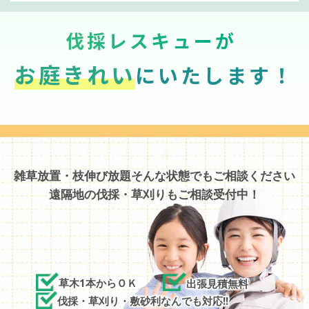
伐採レスキューが
お庭きれい
にいたします！
雑草放置・枝伸び放題そんな状態でもご相談ください
遠隔地の伐採・草刈りもご相談受付中！
草木1本からＯＫ
出張見積無料
伐採・草刈り・敷砂利なんでも対応!!