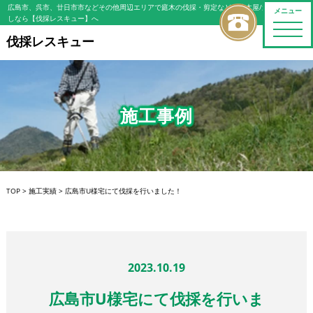
広島市、呉市、廿日市市などその他周辺エリアで庭木の伐採・剪定などの植木屋/造園屋をお探
メニュー
しなら【伐採レスキュー】へ
toggle
naviga
伐採レスキュー
施工事例
TOP
>
施工実績
>
広島市U様宅にて伐採を行いました！
2023.10.19
広島市U様宅にて伐採を行いま