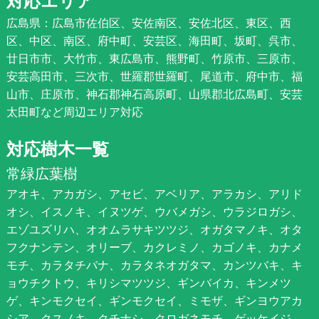
対応エリア
広島県：広島市佐伯区、安佐南区、安佐北区、東区、西
区、中区、南区、府中町、安芸区、海田町、坂町、呉市、
廿日市市、大竹市、東広島市、熊野町、竹原市、三原市、
安芸高田市、三次市、世羅郡世羅町、尾道市、府中市、福
山市、庄原市、神石郡神石高原町、山県郡北広島町、安芸
太田町など周辺エリア対応
対応樹木一覧
常緑広葉樹
アオキ、アカガシ、アセビ、アベリア、アラカシ、アリド
オシ、イスノキ、イヌツゲ、ウバメガシ、ウラジロガシ、
エゾユズリハ、オオムラサキツツジ、オガタマノキ、オタ
フクナンテン、オリーブ、カクレミノ、カゴノキ、カナメ
モチ、カラタチバナ、カラタネオガタマ、カンツバキ、キ
ョウチクトウ、キリシマツツジ、ギンバイカ、キンメツ
ゲ、キンモクセイ、ギンモクセイ、ミモザ、ギンヨウアカ
シア、クスノキ、クチナシ、クロガネモチ、ゲッケイジ