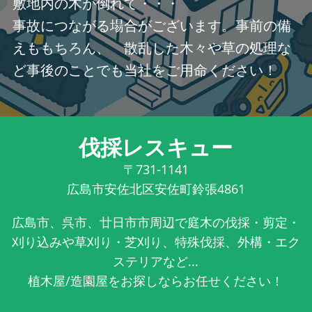
敷地内の木が倒れて・・・
事故につながる場合がございます。事前の備
えももちろん、 散乱した木々や草の処理な
ど事後のことでも当社をご用命ください！
伐採レスキュー
〒731-1141
広島市安佐北区安佐町鈴張4861
広島市、呉市、廿日市市周辺で庭木の伐採・剪定・
刈り込みや草刈り・芝刈り、特殊伐採、外構・エク
ステリアなど...
植木屋/造園屋をお探しならお任せください！