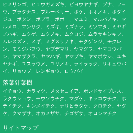
ヒメリンゴ、ヒュウガミズキ、ビヨウヤナギ、ブナ、フヨ
ウ、プラタナス、ブルーベリー、ボケ、ホオノキ、ボダイ
ジュ、ボタン、ポプラ、ポポー、マユミ、マルバノキ、マ
ルメロ、マンサク、ミズキ、ミズナラ、ミツマタ、ミヤギ
ノハギ、ムクゲ、ムクノキ、ムクロジ、ムラサキシキブ、
ムレスズメ、メギ、メグスリノキ、モクゲンジ、モクレ
ン、モミジバフウ、ヤブデマリ、ヤマグワ、ヤマコウバ
シ、ヤマザクラ、ヤマハギ、ヤマブキ、ヤマボウシ、ユキ
ヤナギ、ユスラウメ、ユリノキ、ライラック、リキュウバ
イ、リョウブ、レンギョウ、ロウバイ
落葉針葉樹
イチョウ、カラマツ、メタセコイア、ポンドサイプレス、
ラクウショウ、モウソウチク、マダケ、キッコウチク、ホ
テイチク、キンメイチク、ナリヒラダケ、クロチク、ヤダ
ケ、クマザサ、オカメザサ、チゴザサ、オロシマチク
サイトマップ