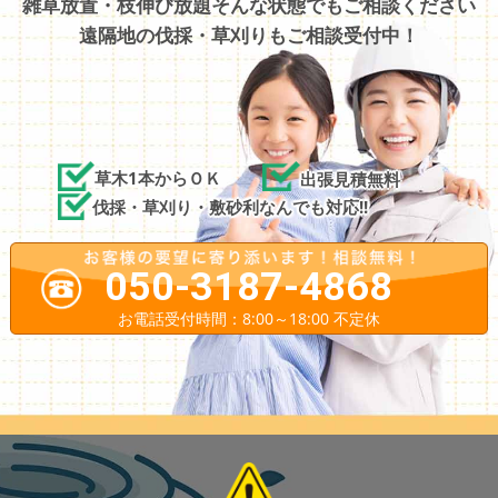
雑草放置・枝伸び放題そんな状態でもご相談ください
遠隔地の伐採・草刈りもご相談受付中！
草木1本からＯＫ
出張見積無料
伐採・草刈り・敷砂利なんでも対応!!
050-3187-4868
お電話受付時間：8:00～18:00 不定休