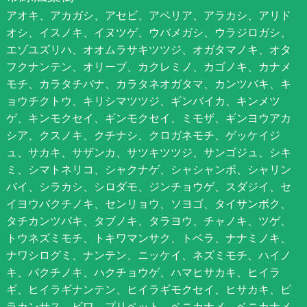
アオキ、アカガシ、アセビ、アベリア、アラカシ、アリド
オシ、イスノキ、イヌツゲ、ウバメガシ、ウラジロガシ、
エゾユズリハ、オオムラサキツツジ、オガタマノキ、オタ
フクナンテン、オリーブ、カクレミノ、カゴノキ、カナメ
モチ、カラタチバナ、カラタネオガタマ、カンツバキ、キ
ョウチクトウ、キリシマツツジ、ギンバイカ、キンメツ
ゲ、キンモクセイ、ギンモクセイ、ミモザ、ギンヨウアカ
シア、クスノキ、クチナシ、クロガネモチ、ゲッケイジ
ュ、サカキ、サザンカ、サツキツツジ、サンゴジュ、シキ
ミ、シマトネリコ、シャクナゲ、シャシャンポ、シャリン
バイ、シラカシ、シロダモ、ジンチョウゲ、スダジイ、セ
イヨウバクチノキ、センリョウ、ソヨゴ、タイサンボク、
タチカンツバキ、タブノキ、タラヨウ、チャノキ、ツゲ、
トウネズミモチ、トキワマンサク、トベラ、ナナミノキ、
ナワシログミ、ナンテン、ニッケイ、ネズミモチ、ハイノ
キ、バクチノキ、ハクチョウゲ、ハマヒサカキ、ヒイラ
ギ、ヒイラギナンテン、ヒイラギモクセイ、ヒサカキ、ピ
ラカンサス、ビワ、プリペット、ベニカナメ、ベニカナメ