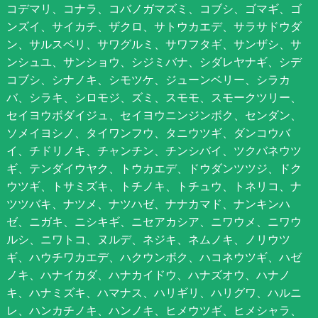
コデマリ、コナラ、コバノガマズミ、コブシ、ゴマギ、ゴ
ンズイ、サイカチ、ザクロ、サトウカエデ、サラサドウダ
ン、サルスベリ、サワグルミ、サワフタギ、サンザシ、サ
ンシュユ、サンショウ、シジミバナ、シダレヤナギ、シデ
コブシ、シナノキ、シモツケ、ジューンベリー、シラカ
バ、シラキ、シロモジ、ズミ、スモモ、スモークツリー、
セイヨウボダイジュ、セイヨウニンジンボク、センダン、
ソメイヨシノ、タイワンフウ、タニウツギ、ダンコウバ
イ、チドリノキ、チャンチン、チンシバイ、ツクバネウツ
ギ、テンダイウヤク、トウカエデ、ドウダンツツジ、ドク
ウツギ、トサミズキ、トチノキ、トチュウ、トネリコ、ナ
ツツバキ、ナツメ、ナツハゼ、ナナカマド、ナンキンハ
ゼ、ニガキ、ニシキギ、ニセアカシア、ニワウメ、ニワウ
ルシ、ニワトコ、ヌルデ、ネジキ、ネムノキ、ノリウツ
ギ、ハウチワカエデ、ハクウンボク、ハコネウツギ、ハゼ
ノキ、ハナイカダ、ハナカイドウ、ハナズオウ、ハナノ
キ、ハナミズキ、ハマナス、ハリギリ、ハリグワ、ハルニ
レ、ハンカチノキ、ハンノキ、ヒメウツギ、ヒメシャラ、