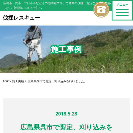
広島市、呉市、廿日市市などその他周辺エリアで庭木の伐採・剪定などの植木屋/造園屋をお探
メニュー
しなら【伐採レスキュー】へ
toggle
naviga
伐採レスキュー
施工事例
TOP
>
施工実績
>
広島県呉市で剪定、刈り込みを行いました。
2018.5.28
広島県呉市で剪定、刈り込みを