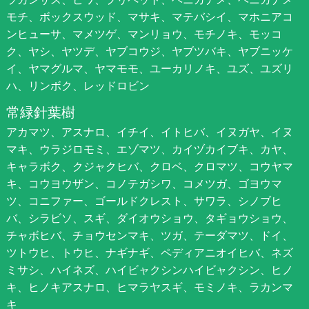
モチ、ボックスウッド、マサキ、マテバシイ、マホニアコ
ンヒューサ、マメツゲ、マンリョウ、モチノキ、モッコ
ク、ヤシ、ヤツデ、ヤブコウジ、ヤブツバキ、ヤブニッケ
イ、ヤマグルマ、ヤマモモ、ユーカリノキ、ユズ、ユズリ
ハ、リンボク、レッドロビン
常緑針葉樹
アカマツ、アスナロ、イチイ、イトヒバ、イヌガヤ、イヌ
マキ、ウラジロモミ、エゾマツ、カイヅカイブキ、カヤ、
キャラボク、クジャクヒバ、クロベ、クロマツ、コウヤマ
キ、コウヨウザン、コノテガシワ、コメツガ、ゴヨウマ
ツ、コニファー、ゴールドクレスト、サワラ、シノブヒ
バ、シラビソ、スギ、ダイオウショウ、タギョウショウ、
チャボヒバ、チョウセンマキ、ツガ、テーダマツ、ドイ、
ツトウヒ、トウヒ、ナギナギ、ペディアニオイヒバ、ネズ
ミサシ、ハイネズ、ハイビャクシンハイビャクシン、ヒノ
キ、ヒノキアスナロ、ヒマラヤスギ、モミノキ、ラカンマ
キ