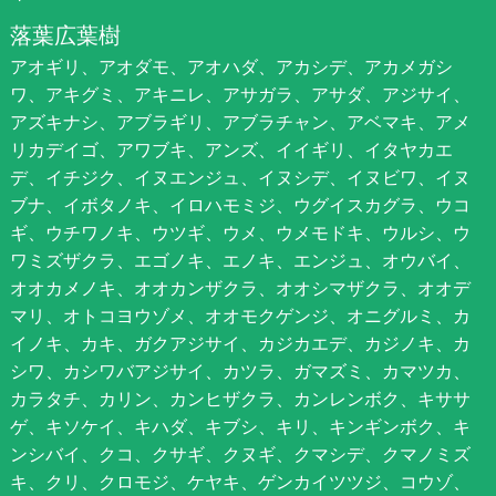
落葉広葉樹
アオギリ、アオダモ、アオハダ、アカシデ、アカメガシ
ワ、アキグミ、アキニレ、アサガラ、アサダ、アジサイ、
アズキナシ、アブラギリ、アブラチャン、アベマキ、アメ
リカデイゴ、アワブキ、アンズ、イイギリ、イタヤカエ
デ、イチジク、イヌエンジュ、イヌシデ、イヌビワ、イヌ
ブナ、イボタノキ、イロハモミジ、ウグイスカグラ、ウコ
ギ、ウチワノキ、ウツギ、ウメ、ウメモドキ、ウルシ、ウ
ワミズザクラ、エゴノキ、エノキ、エンジュ、オウバイ、
オオカメノキ、オオカンザクラ、オオシマザクラ、オオデ
マリ、オトコヨウゾメ、オオモクゲンジ、オニグルミ、カ
イノキ、カキ、ガクアジサイ、カジカエデ、カジノキ、カ
シワ、カシワバアジサイ、カツラ、ガマズミ、カマツカ、
カラタチ、カリン、カンヒザクラ、カンレンボク、キササ
ゲ、キソケイ、キハダ、キブシ、キリ、キンギンボク、キ
ンシバイ、クコ、クサギ、クヌギ、クマシデ、クマノミズ
キ、クリ、クロモジ、ケヤキ、ゲンカイツツジ、コウゾ、