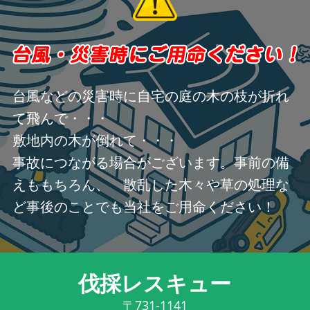
台風などの災害時に自宅の庭の木の枝が折れ
て飛んで・・・
敷地内の木が倒れて・・・
事故につながる場合がございます。事前の備
えももちろん、 散乱した木々や草の処理な
ど事後のことでも当社をご用命ください！
伐採レスキュー
〒731-1141