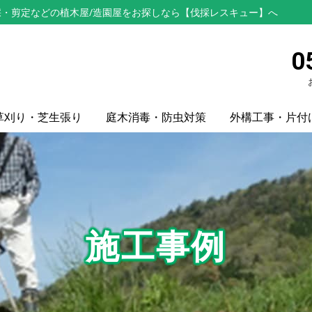
・剪定などの植木屋/造園屋をお探しなら【伐採レスキュー】へ
0
草刈り・芝生張り
庭木消毒・防虫対策
外構工事・片付
施工事例