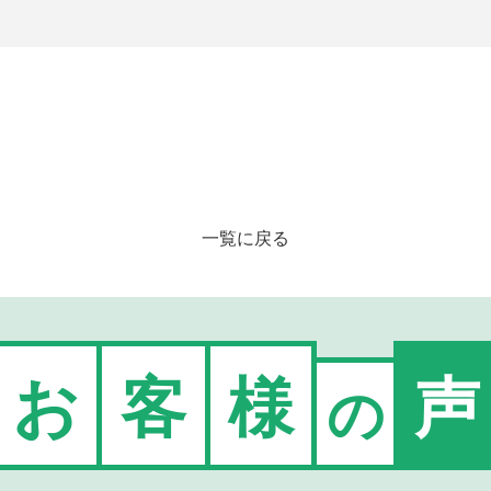
一覧に戻る
お
客
様
声
の