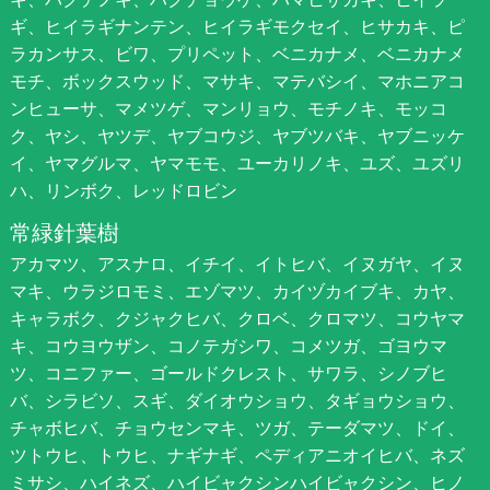
ギ、ヒイラギナンテン、ヒイラギモクセイ、ヒサカキ、ピ
ラカンサス、ビワ、プリペット、ベニカナメ、ベニカナメ
モチ、ボックスウッド、マサキ、マテバシイ、マホニアコ
ンヒューサ、マメツゲ、マンリョウ、モチノキ、モッコ
ク、ヤシ、ヤツデ、ヤブコウジ、ヤブツバキ、ヤブニッケ
イ、ヤマグルマ、ヤマモモ、ユーカリノキ、ユズ、ユズリ
ハ、リンボク、レッドロビン
常緑針葉樹
アカマツ、アスナロ、イチイ、イトヒバ、イヌガヤ、イヌ
マキ、ウラジロモミ、エゾマツ、カイヅカイブキ、カヤ、
キャラボク、クジャクヒバ、クロベ、クロマツ、コウヤマ
キ、コウヨウザン、コノテガシワ、コメツガ、ゴヨウマ
ツ、コニファー、ゴールドクレスト、サワラ、シノブヒ
バ、シラビソ、スギ、ダイオウショウ、タギョウショウ、
チャボヒバ、チョウセンマキ、ツガ、テーダマツ、ドイ、
ツトウヒ、トウヒ、ナギナギ、ペディアニオイヒバ、ネズ
ミサシ、ハイネズ、ハイビャクシンハイビャクシン、ヒノ