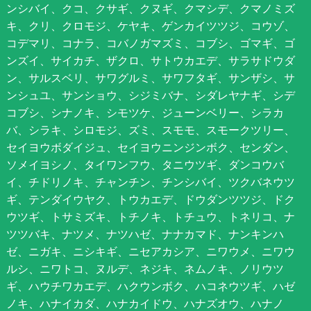
ンシバイ、クコ、クサギ、クヌギ、クマシデ、クマノミズ
キ、クリ、クロモジ、ケヤキ、ゲンカイツツジ、コウゾ、
コデマリ、コナラ、コバノガマズミ、コブシ、ゴマギ、ゴ
ンズイ、サイカチ、ザクロ、サトウカエデ、サラサドウダ
ン、サルスベリ、サワグルミ、サワフタギ、サンザシ、サ
ンシュユ、サンショウ、シジミバナ、シダレヤナギ、シデ
コブシ、シナノキ、シモツケ、ジューンベリー、シラカ
バ、シラキ、シロモジ、ズミ、スモモ、スモークツリー、
セイヨウボダイジュ、セイヨウニンジンボク、センダン、
ソメイヨシノ、タイワンフウ、タニウツギ、ダンコウバ
イ、チドリノキ、チャンチン、チンシバイ、ツクバネウツ
ギ、テンダイウヤク、トウカエデ、ドウダンツツジ、ドク
ウツギ、トサミズキ、トチノキ、トチュウ、トネリコ、ナ
ツツバキ、ナツメ、ナツハゼ、ナナカマド、ナンキンハ
ゼ、ニガキ、ニシキギ、ニセアカシア、ニワウメ、ニワウ
ルシ、ニワトコ、ヌルデ、ネジキ、ネムノキ、ノリウツ
ギ、ハウチワカエデ、ハクウンボク、ハコネウツギ、ハゼ
ノキ、ハナイカダ、ハナカイドウ、ハナズオウ、ハナノ