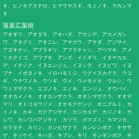
キ、ヒノキアスナロ、ヒマラヤスギ、モミノキ、ラカンマ
キ
落葉広葉樹
アオギリ、アオダモ、アオハダ、アカシデ、アカメガシ
ワ、アキグミ、アキニレ、アサガラ、アサダ、アジサイ、
アズキナシ、アブラギリ、アブラチャン、アベマキ、アメ
リカデイゴ、アワブキ、アンズ、イイギリ、イタヤカエ
デ、イチジク、イヌエンジュ、イヌシデ、イヌビワ、イヌ
ブナ、イボタノキ、イロハモミジ、ウグイスカグラ、ウコ
ギ、ウチワノキ、ウツギ、ウメ、ウメモドキ、ウルシ、ウ
ワミズザクラ、エゴノキ、エノキ、エンジュ、オウバイ、
オオカメノキ、オオカンザクラ、オオシマザクラ、オオデ
マリ、オトコヨウゾメ、オオモクゲンジ、オニグルミ、カ
イノキ、カキ、ガクアジサイ、カジカエデ、カジノキ、カ
シワ、カシワバアジサイ、カツラ、ガマズミ、カマツカ、
カラタチ、カリン、カンヒザクラ、カンレンボク、キササ
ゲ、キソケイ、キハダ、キブシ、キリ、キンギンボク、キ