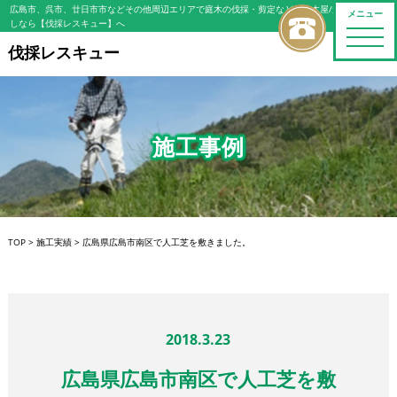
広島市、呉市、廿日市市などその他周辺エリアで庭木の伐採・剪定などの植木屋/造園屋をお探
メニュー
しなら【伐採レスキュー】へ
toggle
naviga
伐採レスキュー
施工事例
TOP
>
施工実績
>
広島県広島市南区で人工芝を敷きました。
2018.3.23
広島県広島市南区で人工芝を敷