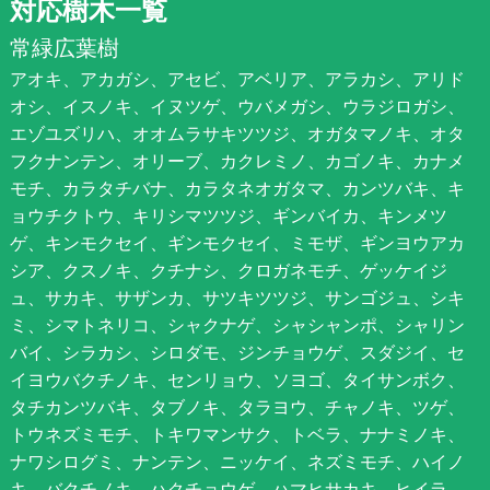
対応樹木一覧
常緑広葉樹
アオキ、アカガシ、アセビ、アベリア、アラカシ、アリド
オシ、イスノキ、イヌツゲ、ウバメガシ、ウラジロガシ、
エゾユズリハ、オオムラサキツツジ、オガタマノキ、オタ
フクナンテン、オリーブ、カクレミノ、カゴノキ、カナメ
モチ、カラタチバナ、カラタネオガタマ、カンツバキ、キ
ョウチクトウ、キリシマツツジ、ギンバイカ、キンメツ
ゲ、キンモクセイ、ギンモクセイ、ミモザ、ギンヨウアカ
シア、クスノキ、クチナシ、クロガネモチ、ゲッケイジ
ュ、サカキ、サザンカ、サツキツツジ、サンゴジュ、シキ
ミ、シマトネリコ、シャクナゲ、シャシャンポ、シャリン
バイ、シラカシ、シロダモ、ジンチョウゲ、スダジイ、セ
イヨウバクチノキ、センリョウ、ソヨゴ、タイサンボク、
タチカンツバキ、タブノキ、タラヨウ、チャノキ、ツゲ、
トウネズミモチ、トキワマンサク、トベラ、ナナミノキ、
ナワシログミ、ナンテン、ニッケイ、ネズミモチ、ハイノ
キ、バクチノキ、ハクチョウゲ、ハマヒサカキ、ヒイラ