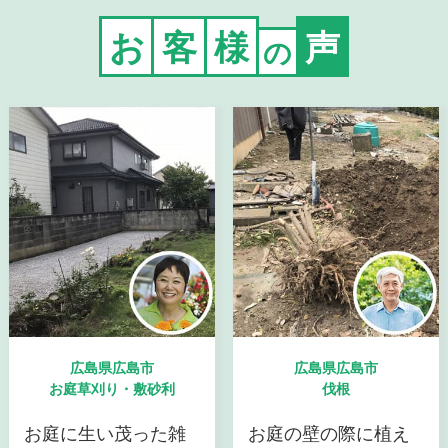
お
客
様
声
の
広島県広島市
広島県広島市
お庭草刈り・敷砂利
伐根
お庭に生い茂った雑
お庭の壁の際に植え