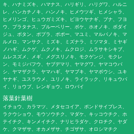
キ、ハナミズキ、ハマナス、ハリギリ、ハリグワ、ハルニ
レ、ハンカチノキ、ハンノキ、ヒメウツギ、ヒメシャラ、
ヒメリンゴ、ヒュウガミズキ、ビヨウヤナギ、ブナ、フヨ
ウ、プラタナス、ブルーベリー、ボケ、ホオノキ、ボダイ
ジュ、ボタン、ポプラ、ポポー、マユミ、マルバノキ、マ
ルメロ、マンサク、ミズキ、ミズナラ、ミツマタ、ミヤギ
ノハギ、ムクゲ、ムクノキ、ムクロジ、ムラサキシキブ、
ムレスズメ、メギ、メグスリノキ、モクゲンジ、モクレ
ン、モミジバフウ、ヤブデマリ、ヤマグワ、ヤマコウバ
シ、ヤマザクラ、ヤマハギ、ヤマブキ、ヤマボウシ、ユキ
ヤナギ、ユスラウメ、ユリノキ、ライラック、リキュウバ
イ、リョウブ、レンギョウ、ロウバイ
落葉針葉樹
イチョウ、カラマツ、メタセコイア、ポンドサイプレス、
ラクウショウ、モウソウチク、マダケ、キッコウチク、ホ
テイチク、キンメイチク、ナリヒラダケ、クロチク、ヤダ
ケ、クマザサ、オカメザサ、チゴザサ、オロシマチク