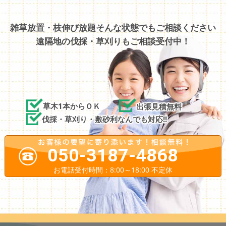
雑草放置・枝伸び放題そんな状態でもご相談ください
遠隔地の伐採・草刈りもご相談受付中！
草木1本からＯＫ
出張見積無料
伐採・草刈り・敷砂利なんでも対応!!
050-3187-4868
お電話受付時間：8:00～18:00 不定休