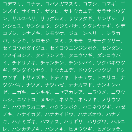
コデマリ、コナラ、コバノガマズミ、コブシ、ゴマギ、ゴ
ンズイ、サイカチ、ザクロ、サトウカエデ、サラサドウダ
ン、サルスベリ、サワグルミ、サワフタギ、サンザシ、サ
ンシュユ、サンショウ、シジミバナ、シダレヤナギ、シデ
コブシ、シナノキ、シモツケ、ジューンベリー、シラカ
バ、シラキ、シロモジ、ズミ、スモモ、スモークツリー、
セイヨウボダイジュ、セイヨウニンジンボク、センダン、
ソメイヨシノ、タイワンフウ、タニウツギ、ダンコウバ
イ、チドリノキ、チャンチン、チンシバイ、ツクバネウツ
ギ、テンダイウヤク、トウカエデ、ドウダンツツジ、ドク
ウツギ、トサミズキ、トチノキ、トチュウ、トネリコ、ナ
ツツバキ、ナツメ、ナツハゼ、ナナカマド、ナンキンハ
ゼ、ニガキ、ニシキギ、ニセアカシア、ニワウメ、ニワウ
ルシ、ニワトコ、ヌルデ、ネジキ、ネムノキ、ノリウツ
ギ、ハウチワカエデ、ハクウンボク、ハコネウツギ、ハゼ
ノキ、ハナイカダ、ハナカイドウ、ハナズオウ、ハナノ
キ、ハナミズキ、ハマナス、ハリギリ、ハリグワ、ハルニ
レ、ハンカチノキ、ハンノキ、ヒメウツギ、ヒメシャラ、