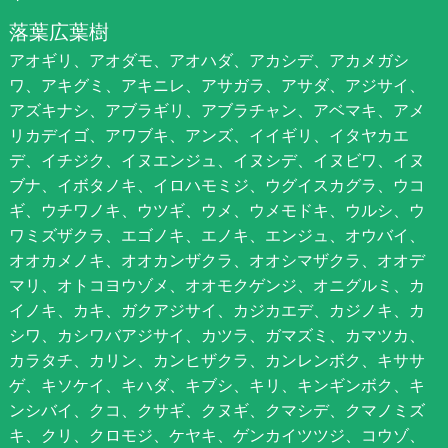
落葉広葉樹
アオギリ、アオダモ、アオハダ、アカシデ、アカメガシ
ワ、アキグミ、アキニレ、アサガラ、アサダ、アジサイ、
アズキナシ、アブラギリ、アブラチャン、アベマキ、アメ
リカデイゴ、アワブキ、アンズ、イイギリ、イタヤカエ
デ、イチジク、イヌエンジュ、イヌシデ、イヌビワ、イヌ
ブナ、イボタノキ、イロハモミジ、ウグイスカグラ、ウコ
ギ、ウチワノキ、ウツギ、ウメ、ウメモドキ、ウルシ、ウ
ワミズザクラ、エゴノキ、エノキ、エンジュ、オウバイ、
オオカメノキ、オオカンザクラ、オオシマザクラ、オオデ
マリ、オトコヨウゾメ、オオモクゲンジ、オニグルミ、カ
イノキ、カキ、ガクアジサイ、カジカエデ、カジノキ、カ
シワ、カシワバアジサイ、カツラ、ガマズミ、カマツカ、
カラタチ、カリン、カンヒザクラ、カンレンボク、キササ
ゲ、キソケイ、キハダ、キブシ、キリ、キンギンボク、キ
ンシバイ、クコ、クサギ、クヌギ、クマシデ、クマノミズ
キ、クリ、クロモジ、ケヤキ、ゲンカイツツジ、コウゾ、