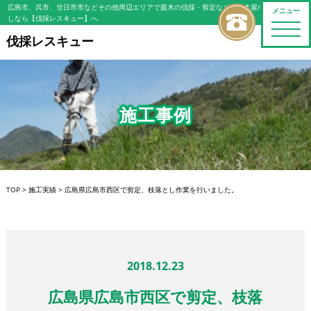
広島市、呉市、廿日市市などその他周辺エリアで庭木の伐採・剪定などの植木屋/造園屋をお探
メニュー
しなら【伐採レスキュー】へ
toggle
naviga
伐採レスキュー
施工事例
TOP
>
施工実績
>
広島県広島市西区で剪定、枝落とし作業を行いました。
2018.12.23
広島県広島市西区で剪定、枝落