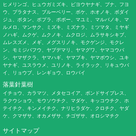
ヒメリンゴ、ヒュウガミズキ、ビヨウヤナギ、ブナ、フヨ
ウ、プラタナス、ブルーベリー、ボケ、ホオノキ、ボダイ
ジュ、ボタン、ポプラ、ポポー、マユミ、マルバノキ、マ
ルメロ、マンサク、ミズキ、ミズナラ、ミツマタ、ミヤギ
ノハギ、ムクゲ、ムクノキ、ムクロジ、ムラサキシキブ、
ムレスズメ、メギ、メグスリノキ、モクゲンジ、モクレ
ン、モミジバフウ、ヤブデマリ、ヤマグワ、ヤマコウバ
シ、ヤマザクラ、ヤマハギ、ヤマブキ、ヤマボウシ、ユキ
ヤナギ、ユスラウメ、ユリノキ、ライラック、リキュウバ
イ、リョウブ、レンギョウ、ロウバイ
落葉針葉樹
イチョウ、カラマツ、メタセコイア、ポンドサイプレス、
ラクウショウ、モウソウチク、マダケ、キッコウチク、ホ
テイチク、キンメイチク、ナリヒラダケ、クロチク、ヤダ
ケ、クマザサ、オカメザサ、チゴザサ、オロシマチク
サイトマップ