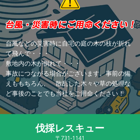
台風などの災害時に自宅の庭の木の枝が折れ
て飛んで・・・
敷地内の木が倒れて・・・
事故につながる場合がございます。事前の備
えももちろん、 散乱した木々や草の処理な
ど事後のことでも当社をご用命ください！
伐採レスキュー
〒731-1141