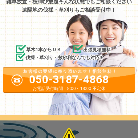
雑草放置・枝伸び放題そんな状態でもご相談ください
遠隔地の伐採・草刈りもご相談受付中！
草木1本からＯＫ
出張見積無料
伐採・草刈り・敷砂利なんでも対応!!
050-3187-4868
お電話受付時間：8:00～18:00 不定休