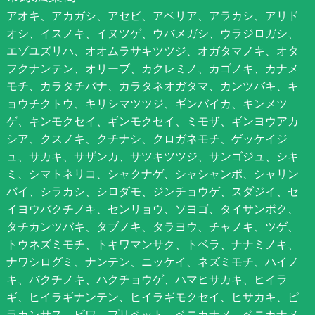
アオキ、アカガシ、アセビ、アベリア、アラカシ、アリド
オシ、イスノキ、イヌツゲ、ウバメガシ、ウラジロガシ、
エゾユズリハ、オオムラサキツツジ、オガタマノキ、オタ
フクナンテン、オリーブ、カクレミノ、カゴノキ、カナメ
モチ、カラタチバナ、カラタネオガタマ、カンツバキ、キ
ョウチクトウ、キリシマツツジ、ギンバイカ、キンメツ
ゲ、キンモクセイ、ギンモクセイ、ミモザ、ギンヨウアカ
シア、クスノキ、クチナシ、クロガネモチ、ゲッケイジ
ュ、サカキ、サザンカ、サツキツツジ、サンゴジュ、シキ
ミ、シマトネリコ、シャクナゲ、シャシャンポ、シャリン
バイ、シラカシ、シロダモ、ジンチョウゲ、スダジイ、セ
イヨウバクチノキ、センリョウ、ソヨゴ、タイサンボク、
タチカンツバキ、タブノキ、タラヨウ、チャノキ、ツゲ、
トウネズミモチ、トキワマンサク、トベラ、ナナミノキ、
ナワシログミ、ナンテン、ニッケイ、ネズミモチ、ハイノ
キ、バクチノキ、ハクチョウゲ、ハマヒサカキ、ヒイラ
ギ、ヒイラギナンテン、ヒイラギモクセイ、ヒサカキ、ピ
ラカンサス、ビワ、プリペット、ベニカナメ、ベニカナメ