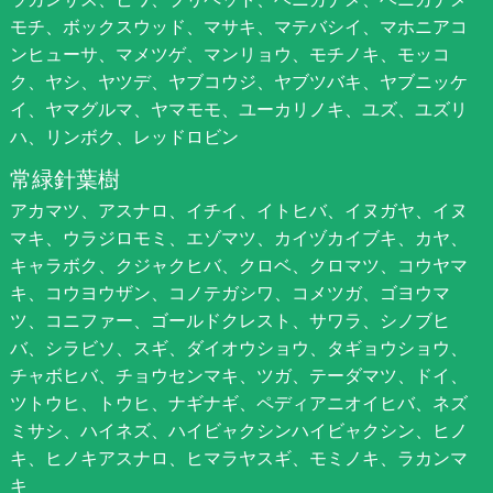
モチ、ボックスウッド、マサキ、マテバシイ、マホニアコ
ンヒューサ、マメツゲ、マンリョウ、モチノキ、モッコ
ク、ヤシ、ヤツデ、ヤブコウジ、ヤブツバキ、ヤブニッケ
イ、ヤマグルマ、ヤマモモ、ユーカリノキ、ユズ、ユズリ
ハ、リンボク、レッドロビン
常緑針葉樹
アカマツ、アスナロ、イチイ、イトヒバ、イヌガヤ、イヌ
マキ、ウラジロモミ、エゾマツ、カイヅカイブキ、カヤ、
キャラボク、クジャクヒバ、クロベ、クロマツ、コウヤマ
キ、コウヨウザン、コノテガシワ、コメツガ、ゴヨウマ
ツ、コニファー、ゴールドクレスト、サワラ、シノブヒ
バ、シラビソ、スギ、ダイオウショウ、タギョウショウ、
チャボヒバ、チョウセンマキ、ツガ、テーダマツ、ドイ、
ツトウヒ、トウヒ、ナギナギ、ペディアニオイヒバ、ネズ
ミサシ、ハイネズ、ハイビャクシンハイビャクシン、ヒノ
キ、ヒノキアスナロ、ヒマラヤスギ、モミノキ、ラカンマ
キ