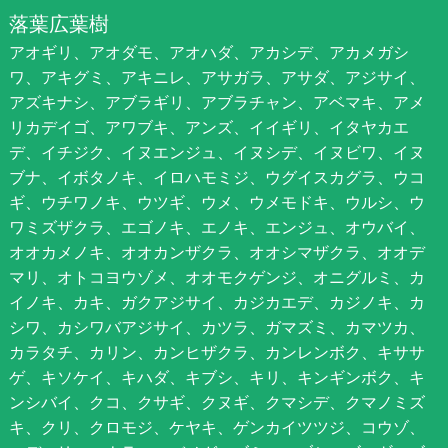
落葉広葉樹
アオギリ、アオダモ、アオハダ、アカシデ、アカメガシ
ワ、アキグミ、アキニレ、アサガラ、アサダ、アジサイ、
アズキナシ、アブラギリ、アブラチャン、アベマキ、アメ
リカデイゴ、アワブキ、アンズ、イイギリ、イタヤカエ
デ、イチジク、イヌエンジュ、イヌシデ、イヌビワ、イヌ
ブナ、イボタノキ、イロハモミジ、ウグイスカグラ、ウコ
ギ、ウチワノキ、ウツギ、ウメ、ウメモドキ、ウルシ、ウ
ワミズザクラ、エゴノキ、エノキ、エンジュ、オウバイ、
オオカメノキ、オオカンザクラ、オオシマザクラ、オオデ
マリ、オトコヨウゾメ、オオモクゲンジ、オニグルミ、カ
イノキ、カキ、ガクアジサイ、カジカエデ、カジノキ、カ
シワ、カシワバアジサイ、カツラ、ガマズミ、カマツカ、
カラタチ、カリン、カンヒザクラ、カンレンボク、キササ
ゲ、キソケイ、キハダ、キブシ、キリ、キンギンボク、キ
ンシバイ、クコ、クサギ、クヌギ、クマシデ、クマノミズ
キ、クリ、クロモジ、ケヤキ、ゲンカイツツジ、コウゾ、