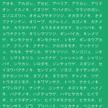
アオキ、アカガシ、アセビ、アベリア、アラカシ、アリド
オシ、イスノキ、イヌツゲ、ウバメガシ、ウラジロガシ、
エゾユズリハ、オオムラサキツツジ、オガタマノキ、オタ
フクナンテン、オリーブ、カクレミノ、カゴノキ、カナメ
モチ、カラタチバナ、カラタネオガタマ、カンツバキ、キ
ョウチクトウ、キリシマツツジ、ギンバイカ、キンメツ
ゲ、キンモクセイ、ギンモクセイ、ミモザ、ギンヨウアカ
シア、クスノキ、クチナシ、クロガネモチ、ゲッケイジ
ュ、サカキ、サザンカ、サツキツツジ、サンゴジュ、シキ
ミ、シマトネリコ、シャクナゲ、シャシャンポ、シャリン
バイ、シラカシ、シロダモ、ジンチョウゲ、スダジイ、セ
イヨウバクチノキ、センリョウ、ソヨゴ、タイサンボク、
タチカンツバキ、タブノキ、タラヨウ、チャノキ、ツゲ、
トウネズミモチ、トキワマンサク、トベラ、ナナミノキ、
ナワシログミ、ナンテン、ニッケイ、ネズミモチ、ハイノ
キ、バクチノキ、ハクチョウゲ、ハマヒサカキ、ヒイラ
ギ、ヒイラギナンテン、ヒイラギモクセイ、ヒサカキ、ピ
ラカンサス、ビワ、プリペット、ベニカナメ、ベニカナメ