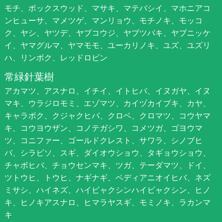
モチ、ボックスウッド、マサキ、マテバシイ、マホニアコ
ンヒューサ、マメツゲ、マンリョウ、モチノキ、モッコ
ク、ヤシ、ヤツデ、ヤブコウジ、ヤブツバキ、ヤブニッケ
イ、ヤマグルマ、ヤマモモ、ユーカリノキ、ユズ、ユズリ
ハ、リンボク、レッドロビン
常緑針葉樹
アカマツ、アスナロ、イチイ、イトヒバ、イヌガヤ、イヌ
マキ、ウラジロモミ、エゾマツ、カイヅカイブキ、カヤ、
キャラボク、クジャクヒバ、クロベ、クロマツ、コウヤマ
キ、コウヨウザン、コノテガシワ、コメツガ、ゴヨウマ
ツ、コニファー、ゴールドクレスト、サワラ、シノブヒ
バ、シラビソ、スギ、ダイオウショウ、タギョウショウ、
チャボヒバ、チョウセンマキ、ツガ、テーダマツ、ドイ、
ツトウヒ、トウヒ、ナギナギ、ペディアニオイヒバ、ネズ
ミサシ、ハイネズ、ハイビャクシンハイビャクシン、ヒノ
キ、ヒノキアスナロ、ヒマラヤスギ、モミノキ、ラカンマ
キ