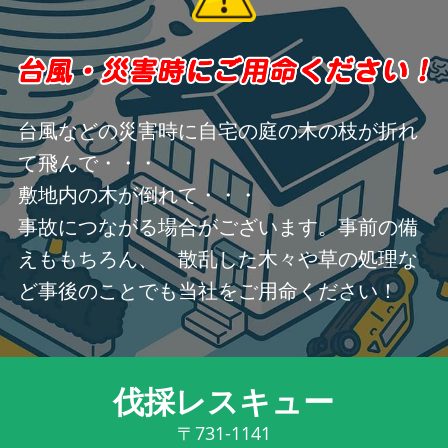
台風などの災害時に自宅の庭の木の枝が折れ
て飛んで・・・
敷地内の木が倒れて・・・
事故につながる場合がございます。事前の備
えももちろん、 散乱した木々や草の処理な
ど事後のことでも当社をご用命ください！
伐採レスキュー
〒731-1141