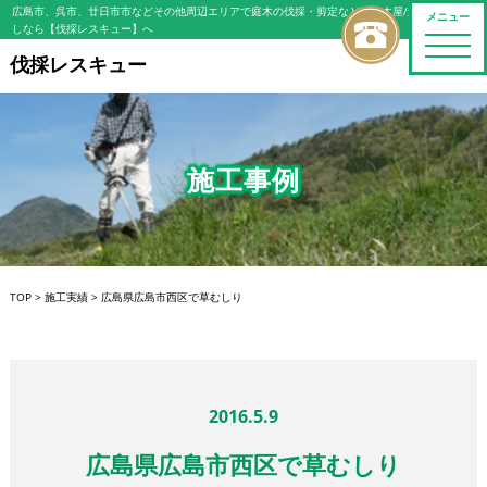
広島市、呉市、廿日市市などその他周辺エリアで庭木の伐採・剪定などの植木屋/造園屋をお探
メニュー
しなら【伐採レスキュー】へ
toggle
naviga
伐採レスキュー
施工事例
TOP
>
施工実績
>
広島県広島市西区で草むしり
2016.5.9
広島県広島市西区で草むしり