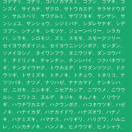
コデマリ、コナラ、コバノガマズミ、コブシ、ゴマギ、ゴ
ンズイ、サイカチ、ザクロ、サトウカエデ、サラサドウダ
ン、サルスベリ、サワグルミ、サワフタギ、サンザシ、サ
ンシュユ、サンショウ、シジミバナ、シダレヤナギ、シデ
コブシ、シナノキ、シモツケ、ジューンベリー、シラカ
バ、シラキ、シロモジ、ズミ、スモモ、スモークツリー、
セイヨウボダイジュ、セイヨウニンジンボク、センダン、
ソメイヨシノ、タイワンフウ、タニウツギ、ダンコウバ
イ、チドリノキ、チャンチン、チンシバイ、ツクバネウツ
ギ、テンダイウヤク、トウカエデ、ドウダンツツジ、ドク
ウツギ、トサミズキ、トチノキ、トチュウ、トネリコ、ナ
ツツバキ、ナツメ、ナツハゼ、ナナカマド、ナンキンハ
ゼ、ニガキ、ニシキギ、ニセアカシア、ニワウメ、ニワウ
ルシ、ニワトコ、ヌルデ、ネジキ、ネムノキ、ノリウツ
ギ、ハウチワカエデ、ハクウンボク、ハコネウツギ、ハゼ
ノキ、ハナイカダ、ハナカイドウ、ハナズオウ、ハナノ
キ、ハナミズキ、ハマナス、ハリギリ、ハリグワ、ハルニ
レ、ハンカチノキ、ハンノキ、ヒメウツギ、ヒメシャラ、