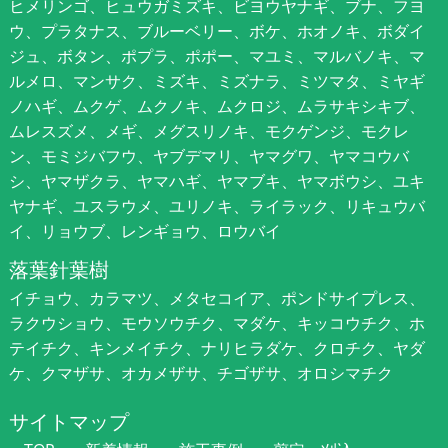
ヒメリンゴ、ヒュウガミズキ、ビヨウヤナギ、ブナ、フヨ
ウ、プラタナス、ブルーベリー、ボケ、ホオノキ、ボダイ
ジュ、ボタン、ポプラ、ポポー、マユミ、マルバノキ、マ
ルメロ、マンサク、ミズキ、ミズナラ、ミツマタ、ミヤギ
ノハギ、ムクゲ、ムクノキ、ムクロジ、ムラサキシキブ、
ムレスズメ、メギ、メグスリノキ、モクゲンジ、モクレ
ン、モミジバフウ、ヤブデマリ、ヤマグワ、ヤマコウバ
シ、ヤマザクラ、ヤマハギ、ヤマブキ、ヤマボウシ、ユキ
ヤナギ、ユスラウメ、ユリノキ、ライラック、リキュウバ
イ、リョウブ、レンギョウ、ロウバイ
落葉針葉樹
イチョウ、カラマツ、メタセコイア、ポンドサイプレス、
ラクウショウ、モウソウチク、マダケ、キッコウチク、ホ
テイチク、キンメイチク、ナリヒラダケ、クロチク、ヤダ
ケ、クマザサ、オカメザサ、チゴザサ、オロシマチク
サイトマップ