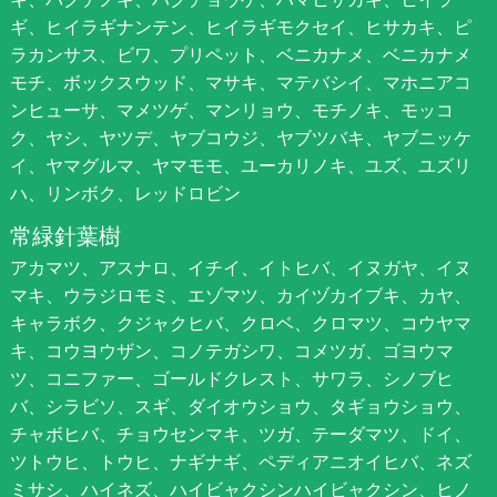
ギ、ヒイラギナンテン、ヒイラギモクセイ、ヒサカキ、ピ
ラカンサス、ビワ、プリペット、ベニカナメ、ベニカナメ
モチ、ボックスウッド、マサキ、マテバシイ、マホニアコ
ンヒューサ、マメツゲ、マンリョウ、モチノキ、モッコ
ク、ヤシ、ヤツデ、ヤブコウジ、ヤブツバキ、ヤブニッケ
イ、ヤマグルマ、ヤマモモ、ユーカリノキ、ユズ、ユズリ
ハ、リンボク、レッドロビン
常緑針葉樹
アカマツ、アスナロ、イチイ、イトヒバ、イヌガヤ、イヌ
マキ、ウラジロモミ、エゾマツ、カイヅカイブキ、カヤ、
キャラボク、クジャクヒバ、クロベ、クロマツ、コウヤマ
キ、コウヨウザン、コノテガシワ、コメツガ、ゴヨウマ
ツ、コニファー、ゴールドクレスト、サワラ、シノブヒ
バ、シラビソ、スギ、ダイオウショウ、タギョウショウ、
チャボヒバ、チョウセンマキ、ツガ、テーダマツ、ドイ、
ツトウヒ、トウヒ、ナギナギ、ペディアニオイヒバ、ネズ
ミサシ、ハイネズ、ハイビャクシンハイビャクシン、ヒノ