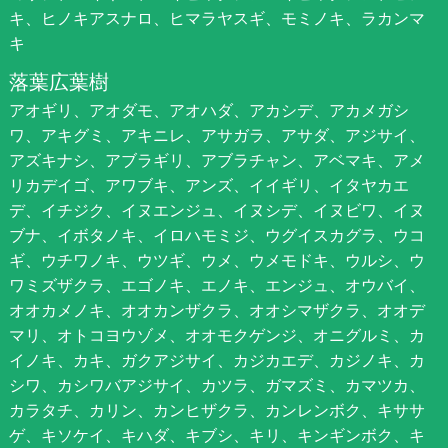
キ、ヒノキアスナロ、ヒマラヤスギ、モミノキ、ラカンマ
キ
落葉広葉樹
アオギリ、アオダモ、アオハダ、アカシデ、アカメガシ
ワ、アキグミ、アキニレ、アサガラ、アサダ、アジサイ、
アズキナシ、アブラギリ、アブラチャン、アベマキ、アメ
リカデイゴ、アワブキ、アンズ、イイギリ、イタヤカエ
デ、イチジク、イヌエンジュ、イヌシデ、イヌビワ、イヌ
ブナ、イボタノキ、イロハモミジ、ウグイスカグラ、ウコ
ギ、ウチワノキ、ウツギ、ウメ、ウメモドキ、ウルシ、ウ
ワミズザクラ、エゴノキ、エノキ、エンジュ、オウバイ、
オオカメノキ、オオカンザクラ、オオシマザクラ、オオデ
マリ、オトコヨウゾメ、オオモクゲンジ、オニグルミ、カ
イノキ、カキ、ガクアジサイ、カジカエデ、カジノキ、カ
シワ、カシワバアジサイ、カツラ、ガマズミ、カマツカ、
カラタチ、カリン、カンヒザクラ、カンレンボク、キササ
ゲ、キソケイ、キハダ、キブシ、キリ、キンギンボク、キ