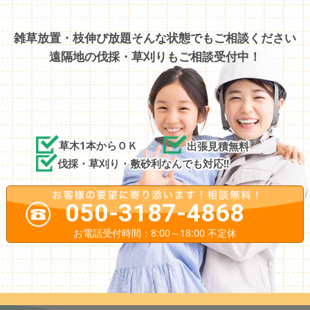
雑草放置・枝伸び放題そんな状態でもご相談ください
遠隔地の伐採・草刈りもご相談受付中！
草木1本からＯＫ
出張見積無料
伐採・草刈り・敷砂利なんでも対応!!
050-3187-4868
お電話受付時間：8:00～18:00 不定休