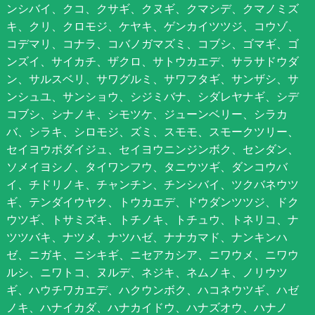
ンシバイ、クコ、クサギ、クヌギ、クマシデ、クマノミズ
キ、クリ、クロモジ、ケヤキ、ゲンカイツツジ、コウゾ、
コデマリ、コナラ、コバノガマズミ、コブシ、ゴマギ、ゴ
ンズイ、サイカチ、ザクロ、サトウカエデ、サラサドウダ
ン、サルスベリ、サワグルミ、サワフタギ、サンザシ、サ
ンシュユ、サンショウ、シジミバナ、シダレヤナギ、シデ
コブシ、シナノキ、シモツケ、ジューンベリー、シラカ
バ、シラキ、シロモジ、ズミ、スモモ、スモークツリー、
セイヨウボダイジュ、セイヨウニンジンボク、センダン、
ソメイヨシノ、タイワンフウ、タニウツギ、ダンコウバ
イ、チドリノキ、チャンチン、チンシバイ、ツクバネウツ
ギ、テンダイウヤク、トウカエデ、ドウダンツツジ、ドク
ウツギ、トサミズキ、トチノキ、トチュウ、トネリコ、ナ
ツツバキ、ナツメ、ナツハゼ、ナナカマド、ナンキンハ
ゼ、ニガキ、ニシキギ、ニセアカシア、ニワウメ、ニワウ
ルシ、ニワトコ、ヌルデ、ネジキ、ネムノキ、ノリウツ
ギ、ハウチワカエデ、ハクウンボク、ハコネウツギ、ハゼ
ノキ、ハナイカダ、ハナカイドウ、ハナズオウ、ハナノ