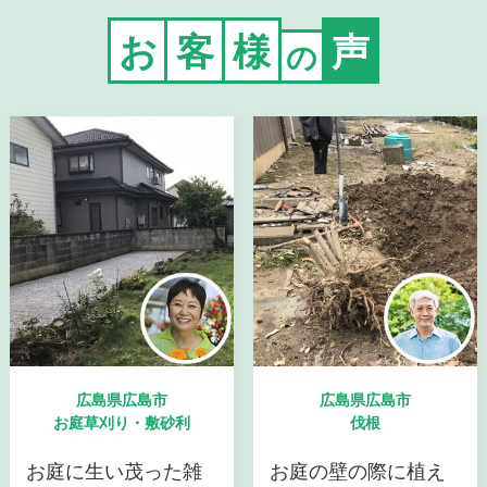
お
客
様
声
の
広島県広島市
広島県広島市
お庭草刈り・敷砂利
伐根
お庭に生い茂った雑
お庭の壁の際に植え