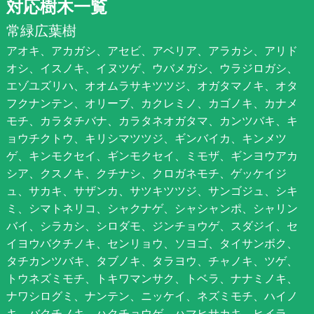
対応樹木一覧
常緑広葉樹
アオキ、アカガシ、アセビ、アベリア、アラカシ、アリド
オシ、イスノキ、イヌツゲ、ウバメガシ、ウラジロガシ、
エゾユズリハ、オオムラサキツツジ、オガタマノキ、オタ
フクナンテン、オリーブ、カクレミノ、カゴノキ、カナメ
モチ、カラタチバナ、カラタネオガタマ、カンツバキ、キ
ョウチクトウ、キリシマツツジ、ギンバイカ、キンメツ
ゲ、キンモクセイ、ギンモクセイ、ミモザ、ギンヨウアカ
シア、クスノキ、クチナシ、クロガネモチ、ゲッケイジ
ュ、サカキ、サザンカ、サツキツツジ、サンゴジュ、シキ
ミ、シマトネリコ、シャクナゲ、シャシャンポ、シャリン
バイ、シラカシ、シロダモ、ジンチョウゲ、スダジイ、セ
イヨウバクチノキ、センリョウ、ソヨゴ、タイサンボク、
タチカンツバキ、タブノキ、タラヨウ、チャノキ、ツゲ、
トウネズミモチ、トキワマンサク、トベラ、ナナミノキ、
ナワシログミ、ナンテン、ニッケイ、ネズミモチ、ハイノ
キ、バクチノキ、ハクチョウゲ、ハマヒサカキ、ヒイラ