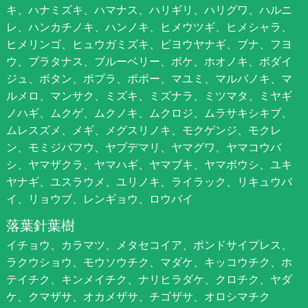
キ、ハナミズキ、ハマナス、ハリギリ、ハリグワ、ハルニ
レ、ハンカチノキ、ハンノキ、ヒメウツギ、ヒメシャラ、
ヒメリンゴ、ヒュウガミズキ、ビヨウヤナギ、ブナ、フヨ
ウ、プラタナス、ブルーベリー、ボケ、ホオノキ、ボダイ
ジュ、ボタン、ポプラ、ポポー、マユミ、マルバノキ、マ
ルメロ、マンサク、ミズキ、ミズナラ、ミツマタ、ミヤギ
ノハギ、ムクゲ、ムクノキ、ムクロジ、ムラサキシキブ、
ムレスズメ、メギ、メグスリノキ、モクゲンジ、モクレ
ン、モミジバフウ、ヤブデマリ、ヤマグワ、ヤマコウバ
シ、ヤマザクラ、ヤマハギ、ヤマブキ、ヤマボウシ、ユキ
ヤナギ、ユスラウメ、ユリノキ、ライラック、リキュウバ
イ、リョウブ、レンギョウ、ロウバイ
落葉針葉樹
イチョウ、カラマツ、メタセコイア、ポンドサイプレス、
ラクウショウ、モウソウチク、マダケ、キッコウチク、ホ
テイチク、キンメイチク、ナリヒラダケ、クロチク、ヤダ
ケ、クマザサ、オカメザサ、チゴザサ、オロシマチク