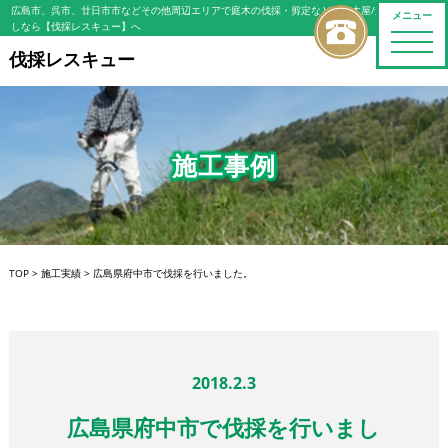
広島市、呉市、廿日市市などその他周辺エリアで庭木の伐採・剪定などの植木屋/造園屋をお探
メニュー
しなら【伐採レスキュー】へ
toggle
naviga
伐採レスキュー
施工事例
TOP
>
施工実績
>
広島県府中市で伐採を行いました。
2018.2.3
広島県府中市で伐採を行いまし