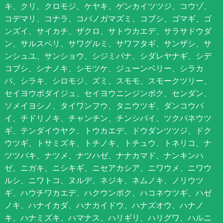
キ、クリ、クロモジ、ケヤキ、ゲンカイツツジ、コウゾ、
コデマリ、コナラ、コバノガマズミ、コブシ、ゴマギ、ゴ
ンズイ、サイカチ、ザクロ、サトウカエデ、サラサドウダ
ン、サルスベリ、サワグルミ、サワフタギ、サンザシ、サ
ンシュユ、サンショウ、シジミバナ、シダレヤナギ、シデ
コブシ、シナノキ、シモツケ、ジューンベリー、シラカ
バ、シラキ、シロモジ、ズミ、スモモ、スモークツリー、
セイヨウボダイジュ、セイヨウニンジンボク、センダン、
ソメイヨシノ、タイワンフウ、タニウツギ、ダンコウバ
イ、チドリノキ、チャンチン、チンシバイ、ツクバネウツ
ギ、テンダイウヤク、トウカエデ、ドウダンツツジ、ドク
ウツギ、トサミズキ、トチノキ、トチュウ、トネリコ、ナ
ツツバキ、ナツメ、ナツハゼ、ナナカマド、ナンキンハ
ゼ、ニガキ、ニシキギ、ニセアカシア、ニワウメ、ニワウ
ルシ、ニワトコ、ヌルデ、ネジキ、ネムノキ、ノリウツ
ギ、ハウチワカエデ、ハクウンボク、ハコネウツギ、ハゼ
ノキ、ハナイカダ、ハナカイドウ、ハナズオウ、ハナノ
キ、ハナミズキ、ハマナス、ハリギリ、ハリグワ、ハルニ