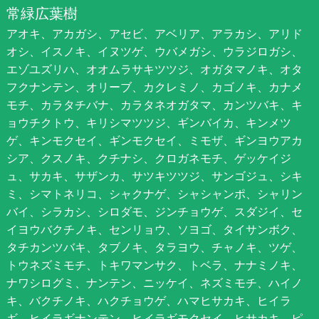
常緑広葉樹
アオキ、アカガシ、アセビ、アベリア、アラカシ、アリド
オシ、イスノキ、イヌツゲ、ウバメガシ、ウラジロガシ、
エゾユズリハ、オオムラサキツツジ、オガタマノキ、オタ
フクナンテン、オリーブ、カクレミノ、カゴノキ、カナメ
モチ、カラタチバナ、カラタネオガタマ、カンツバキ、キ
ョウチクトウ、キリシマツツジ、ギンバイカ、キンメツ
ゲ、キンモクセイ、ギンモクセイ、ミモザ、ギンヨウアカ
シア、クスノキ、クチナシ、クロガネモチ、ゲッケイジ
ュ、サカキ、サザンカ、サツキツツジ、サンゴジュ、シキ
ミ、シマトネリコ、シャクナゲ、シャシャンポ、シャリン
バイ、シラカシ、シロダモ、ジンチョウゲ、スダジイ、セ
イヨウバクチノキ、センリョウ、ソヨゴ、タイサンボク、
タチカンツバキ、タブノキ、タラヨウ、チャノキ、ツゲ、
トウネズミモチ、トキワマンサク、トベラ、ナナミノキ、
ナワシログミ、ナンテン、ニッケイ、ネズミモチ、ハイノ
キ、バクチノキ、ハクチョウゲ、ハマヒサカキ、ヒイラ
ギ、ヒイラギナンテン、ヒイラギモクセイ、ヒサカキ、ピ