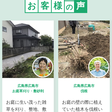
お
客
様
声
の
広島県広島市
広島県広島市
お庭草刈り・敷砂利
伐根
お庭に生い茂った雑
お庭の壁の際に植え
草を刈り、整地、敷
ていた植木を伐根い