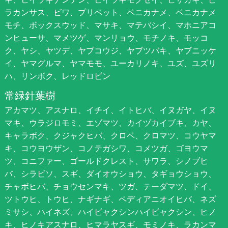
ラカンサス、ビワ、プリペット、ベニカナメ、ベニカナメ
モチ、ボックスウッド、マサキ、マテバシイ、マホニアコ
ンヒューサ、マメツゲ、マンリョウ、モチノキ、モッコ
ク、ヤシ、ヤツデ、ヤブコウジ、ヤブツバキ、ヤブニッケ
イ、ヤマグルマ、ヤマモモ、ユーカリノキ、ユズ、ユズリ
ハ、リンボク、レッドロビン
常緑針葉樹
アカマツ、アスナロ、イチイ、イトヒバ、イヌガヤ、イヌ
マキ、ウラジロモミ、エゾマツ、カイヅカイブキ、カヤ、
キャラボク、クジャクヒバ、クロベ、クロマツ、コウヤマ
キ、コウヨウザン、コノテガシワ、コメツガ、ゴヨウマ
ツ、コニファー、ゴールドクレスト、サワラ、シノブヒ
バ、シラビソ、スギ、ダイオウショウ、タギョウショウ、
チャボヒバ、チョウセンマキ、ツガ、テーダマツ、ドイ、
ツトウヒ、トウヒ、ナギナギ、ペディアニオイヒバ、ネズ
ミサシ、ハイネズ、ハイビャクシンハイビャクシン、ヒノ
キ、ヒノキアスナロ、ヒマラヤスギ、モミノキ、ラカンマ