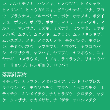
レ、ハンカチノキ、ハンノキ、ヒメウツギ、ヒメシャラ、
ヒメリンゴ、ヒュウガミズキ、ビヨウヤナギ、ブナ、フヨ
ウ、プラタナス、ブルーベリー、ボケ、ホオノキ、ボダイ
ジュ、ボタン、ポプラ、ポポー、マユミ、マルバノキ、マ
ルメロ、マンサク、ミズキ、ミズナラ、ミツマタ、ミヤギ
ノハギ、ムクゲ、ムクノキ、ムクロジ、ムラサキシキブ、
ムレスズメ、メギ、メグスリノキ、モクゲンジ、モクレ
ン、モミジバフウ、ヤブデマリ、ヤマグワ、ヤマコウバ
シ、ヤマザクラ、ヤマハギ、ヤマブキ、ヤマボウシ、ユキ
ヤナギ、ユスラウメ、ユリノキ、ライラック、リキュウバ
イ、リョウブ、レンギョウ、ロウバイ
落葉針葉樹
イチョウ、カラマツ、メタセコイア、ポンドサイプレス、
ラクウショウ、モウソウチク、マダケ、キッコウチク、ホ
テイチク、キンメイチク、ナリヒラダケ、クロチク、ヤダ
ケ、クマザサ、オカメザサ、チゴザサ、オロシマチク