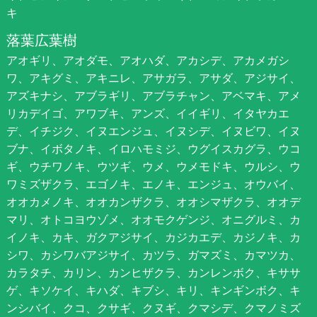
キ
落葉広葉樹
アオギリ、アオダモ、アオハダ、アカシデ、アカメガシ
ワ、アキグミ、アキニレ、アサガラ、アサダ、アジサイ、
アズキナシ、アブラギリ、アブラチャン、アベマキ、アメ
リカデイゴ、アワブキ、アンズ、イイギリ、イタヤカエ
デ、イチジク、イヌエンジュ、イヌシデ、イヌビワ、イヌ
ブナ、イボタノキ、イロハモミジ、ウグイスカグラ、ウコ
ギ、ウチワノキ、ウツギ、ウメ、ウメモドキ、ウルシ、ウ
ワミズザクラ、エゴノキ、エノキ、エンジュ、オウバイ、
オオカメノキ、オオカンザクラ、オオシマザクラ、オオデ
マリ、オトコヨウゾメ、オオモクゲンジ、オニグルミ、カ
イノキ、カキ、ガクアジサイ、カジカエデ、カジノキ、カ
シワ、カシワバアジサイ、カツラ、ガマズミ、カマツカ、
カラタチ、カリン、カンヒザクラ、カンレンボク、キササ
ゲ、キソケイ、キハダ、キブシ、キリ、キンギンボク、キ
ンシバイ、クコ、クサギ、クヌギ、クマシデ、クマノミズ