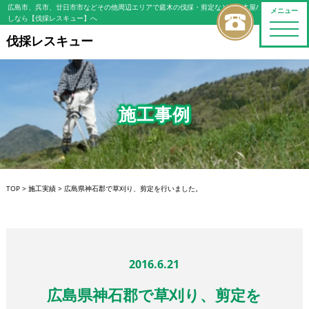
広島市、呉市、廿日市市などその他周辺エリアで庭木の伐採・剪定などの植木屋/造園屋をお探
メニュー
しなら【伐採レスキュー】へ
toggle
naviga
伐採レスキュー
施工事例
TOP
>
施工実績
>
広島県神石郡で草刈り、剪定を行いました。
2016.6.21
広島県神石郡で草刈り、剪定を