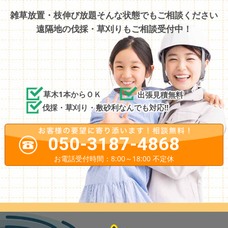
雑草放置・枝伸び放題そんな状態でもご相談ください
遠隔地の伐採・草刈りもご相談受付中！
草木1本からＯＫ
出張見積無料
伐採・草刈り・敷砂利なんでも対応!!
050-3187-4868
お電話受付時間：8:00～18:00 不定休